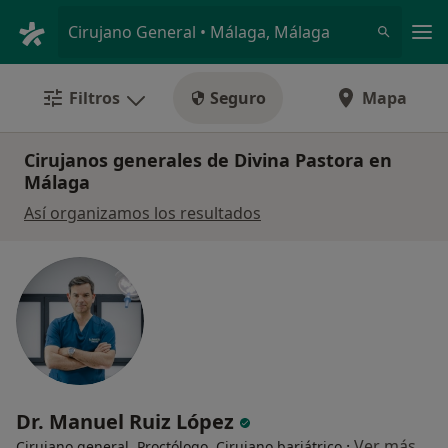
Men
Cirujano General • Málaga, Málaga
Filtros
Seguro
Mapa
Cirujanos generales de Divina Pastora en
Málaga
Así organizamos los resultados
Dr. Manuel Ruiz López
·
Ver más
Cirujano general, Proctólogo, Cirujano bariátrico