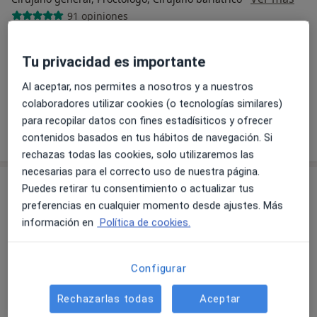
91 opiniones
Calle Decano Félix Navarrete 2, Málaga
•
Mapa
Centro AIMA
Tu privacidad es importante
Visita Cirugía General y Ap. Digestivo
Precio sin especificar
Al aceptar, nos permites a nosotros y a nuestros
Este especialista no ofrece reserva de cita online en esta dirección.
colaboradores utilizar cookies (o tecnologías similares)
para recopilar datos con fines estadísiticos y ofrecer
Pedir una cita
contenidos basados en tus hábitos de navegación. Si
rechazas todas las cookies, solo utilizaremos las
necesarias para el correcto uso de nuestra página.
Puedes retirar tu consentimiento o actualizar tus
preferencias en cualquier momento desde ajustes. Más
información en
Política de cookies.
Configurar
Dr. Julio Santoyo Villalba
Rechazarlas todas
Aceptar
·
Ver más
Cirujano general