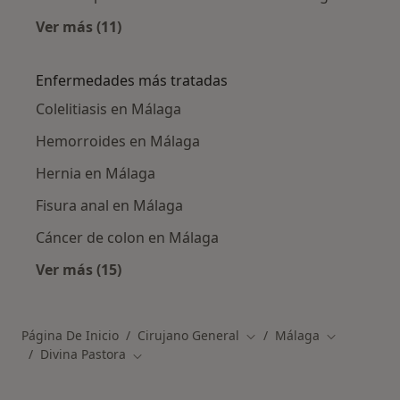
Ver más (11)
Más en esta categoría: Otros especialistas de
Enfermedades más tratadas
Colelitiasis en Málaga
Hemorroides en Málaga
Hernia en Málaga
Fisura anal en Málaga
Cáncer de colon en Málaga
Ver más (15)
Más en esta categoría: Enfermedades más tr
Página De Inicio
Cirujano General
Málaga
Cambiar de ciudad
Cambiar de 
Divina Pastora
Cambiar de ciudad