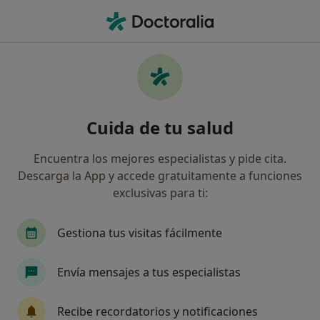
Men
Cirujano General • Murcia, Murcia
Filtros
Seguro:
Segur Caixa Adeslas
Cirujanos generales de Segur Caixa Adeslas
Cuida de tu salud
en Murcia
Así organizamos los resultados
Encuentra los mejores especialistas y pide cita.
Descarga la App y accede gratuitamente a funciones
exclusivas para ti:
Gestiona tus visitas fácilmente
Envía mensajes a tus especialistas
Destacado
Opción de pago online
Recibe recordatorios y notificaciones