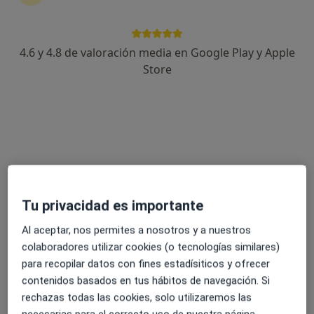
Dr. Felipe Alconchel
·
Ver más
Cirujano general
61 opiniones
4.6 y 4.8 de valoración media en Google Play y Apple
Dirección
Online
Store
C. Miguel Hernández 12, Murcia
•
Mapa
Hospital Quirónsalud Murcia
Acepta Segur Caixa Adeslas
Primera visita Cirugía General y Ap. Digestivo
Este especialista no ofrece reserva de cita online en esta dirección.
Tu privacidad es importante
Pedir una cita
Al aceptar, nos permites a nosotros y a nuestros
colaboradores utilizar cookies (o tecnologías similares)
para recopilar datos con fines estadísiticos y ofrecer
contenidos basados en tus hábitos de navegación. Si
rechazas todas las cookies, solo utilizaremos las