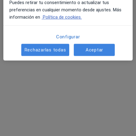
Puedes retirar tu consentimiento o actualizar tus
preferencias en cualquier momento desde ajustes. Más
información en
Política de cookies.
Dr. Javier Dagnesses
Configurar
·
Ver más
Cirujano general
Rechazarlas todas
Aceptar
6 opiniones
Carrer de Santiago Rusiñol, 9, Palma de Mallorca
•
Mapa
Clínica Rotger
Acepta Aviva Vida y Pensiones
Visita Cirugía General y Ap. Digestivo
Este especialista no ofrece reserva de cita online en esta dirección.
Pedir una cita