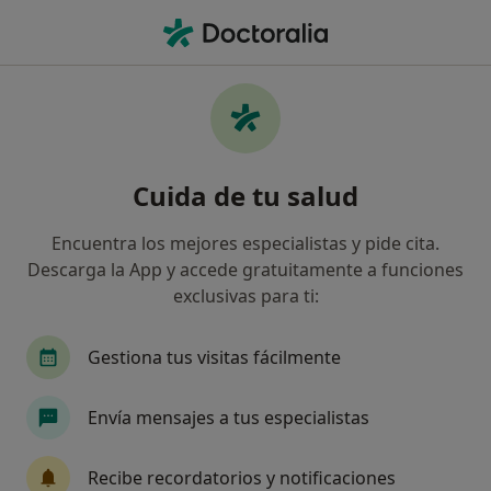
Men
Cirujano General • Palma de Mallorca, Islas Baleares
Filtros
Seguro:
Aviva Vida y Pension
Cirujanos generales de Aviva Vida y
Cuida de tu salud
Pensiones en Palma de Mallorca
Así organizamos los resultados
Encuentra los mejores especialistas y pide cita.
Descarga la App y accede gratuitamente a funciones
exclusivas para ti:
Gestiona tus visitas fácilmente
Envía mensajes a tus especialistas
Dr. José Maria Muñoz Perez
Recibe recordatorios y notificaciones
·
Ver más
Cirujano general