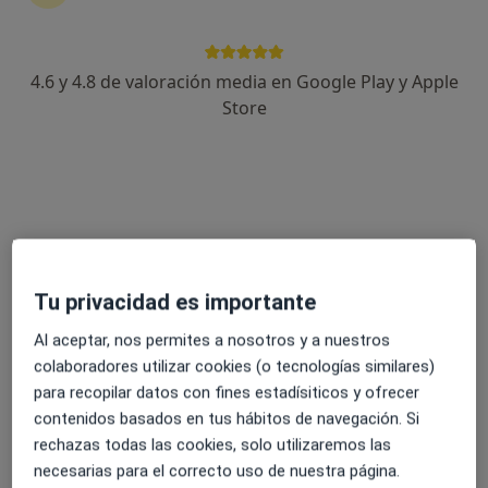
20 opiniones
Esp. en Cirugia General y del Aparato Digestivo
4.6 y 4.8 de valoración media en Google Play y Apple
Premio Nacional de Medicina 2024
Store
Experto en diástasis abdominal,robotica y
obesidad
Carrer de Santiago Rusiñol, 9, Palma de Mallorca
•
Mapa
Clinica Rotger
Acepta Aviva Vida y Pensiones
Visita Cirugía General y Ap. Digestivo
Tu privacidad es importante
Este especialista no ofrece reserva de cita online en esta dirección.
Al aceptar, nos permites a nosotros y a nuestros
Pedir una cita
colaboradores utilizar cookies (o tecnologías similares)
para recopilar datos con fines estadísiticos y ofrecer
contenidos basados en tus hábitos de navegación. Si
rechazas todas las cookies, solo utilizaremos las
necesarias para el correcto uso de nuestra página.