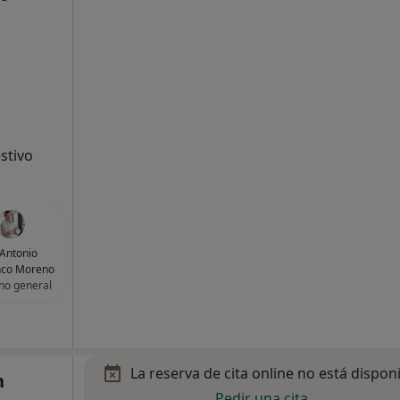
stivo
 Antonio
nco Moreno
no general
La reserva de cita online no está dispon
n
Pedir una cita