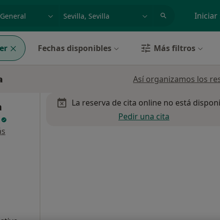
dad, enfermedad o nombre
p. ej. Madrid
Iniciar
er
Fechas disponibles
Más filtros
a
Así organizamos los re
La reserva de cita online no está dispon
a
Pedir una cita
z
ás