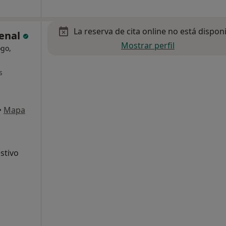
La reserva de cita online no está dispon
renal
Mostrar perfil
ogo,
s
•
Mapa
stivo