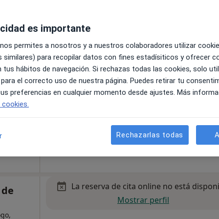
stivo
acidad es importante
La reserva de cita online no está dispon
 nos permites a nosotros y a nuestros colaboradores utilizar cooki
Pedir una cita
ez
 similares) para recopilar datos con fines estadísiticos y ofrecer 
ás
 tus hábitos de navegación. Si rechazas todas las cookies, solo uti
 para el correcto uso de nuestra página. Puedes retirar tu consenti
 tus preferencias en cualquier momento desde ajustes. Más informa
e cookies.
Rechazarlas todas
A
r
stivo
La reserva de cita online no está dispon
 de
Mostrar perfil
ogo,