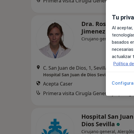
Primera visita Cirugía General y Ap. Dige
Tu priv
Dra. Rosa Maria
Al aceptar,
Jimenez Rodrigu
tecnologías
·
Ver m
Cirujano general
basados en
necesarias
actualizar
Política d
C. San Juan de Dios, 1, Sevilla
•
Mapa
Hospital San Juan de Dios Sevilla
Acepta Caser
Configura
Primera visita Cirugía General y Ap. Dige
Hospital San Juan
Dios Sevilla
Cirujano general, Alergól