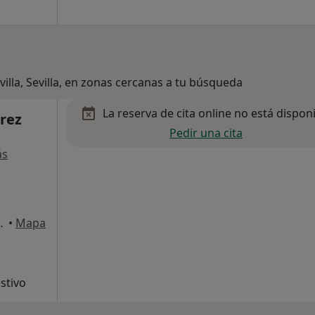
villa, Sevilla, en zonas cercanas a tu búsqueda
La reserva de cita online no está dispon
rez
Pedir una cita
ás
ctor 13, Dos Hermanas
•
Mapa
stivo