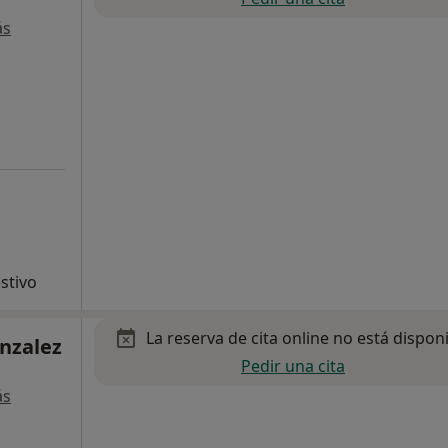
ás
stivo
La reserva de cita online no está dispon
onzalez
Pedir una cita
ás