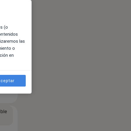
ible
es (o
contenidos
lizaremos las
miento o
ción en
ceptar
ible