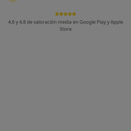
Dr. David Martínez Cecilia
Cirujano general
4.6 y 4.8 de valoración media en Google Play y Apple
2 opiniones
Store
Avenida del Pilar 22, Torrijos
•
Mapa
Clínica Delcas
Primera visita Cirugía General y Ap. Digestivo
Precio sin especificar
Este especialista no ofrece reserva de cita online en esta dirección.
Pedir una cita