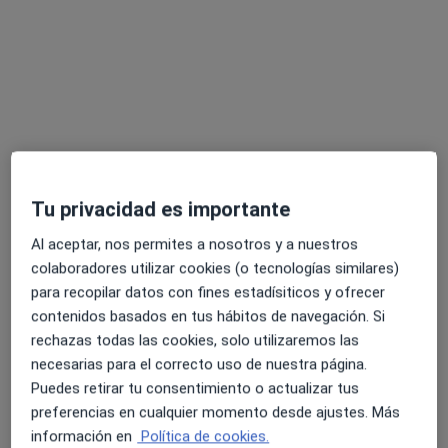
Clínica Delcas
·
Ver más
Cirujano general, Anestesista, Digestólogo
5 opiniones
Avenida del Pilar 22, Torrijos
•
Mapa
Clínica Delcas
Primera visita Cirugía General y Ap. Digestivo
Precio sin especificar
Mostrar más servicios
Tu privacidad es importante
Ningún profesional de este centro tiene citas disponibles
Al aceptar, nos permites a nosotros y a nuestros
Mostrar perfil
colaboradores utilizar cookies (o tecnologías similares)
para recopilar datos con fines estadísiticos y ofrecer
contenidos basados en tus hábitos de navegación. Si
rechazas todas las cookies, solo utilizaremos las
necesarias para el correcto uso de nuestra página.
Puedes retirar tu consentimiento o actualizar tus
preferencias en cualquier momento desde ajustes. Más
información en
Política de cookies.