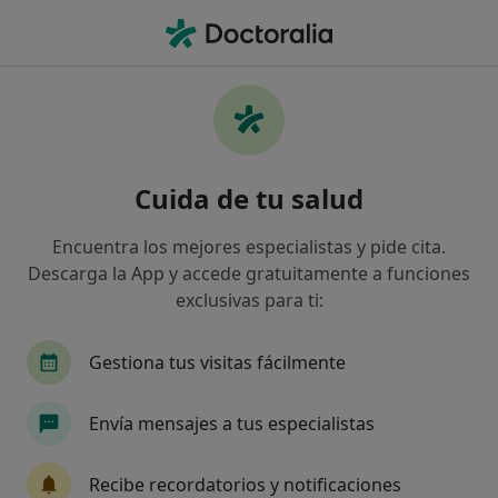
Men
Cirujano General • Torrijos, Toledo
Filtros
Seguro
Mapa
Cirujanos generales en Torrijos
Cuida de tu salud
Así organizamos los resultados
Encuentra los mejores especialistas y pide cita.
Descarga la App y accede gratuitamente a funciones
¿Cuál es tu compañía aseguradora?
exclusivas para ti:
Gestiona tus visitas fácilmente
Envía mensajes a tus especialistas
Recibe recordatorios y notificaciones