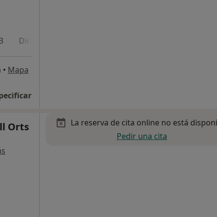
3
Dirección 4
a
•
Mapa
pecificar
La reserva de cita online no está dispon
ll Orts
Pedir una cita
ás