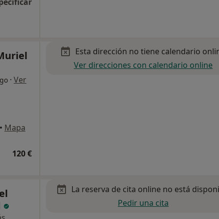
pecificar
Esta dirección no tiene calendario onli
Muriel
Ver direcciones con calendario online
·
Ver
ogo
•
Mapa
120 €
La reserva de cita online no está dispon
el
Pedir una cita
d
ás