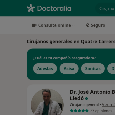
especiali
Consulta online
Seguro
Cirujanos generales en Quatre Carrere
¿Cuál es tu compañía aseguradora?
Adeslas
Asisa
Sanitas
D
Dr. José Antonio 
Lledó
·
Ver m
Cirujano general
27 opiniones