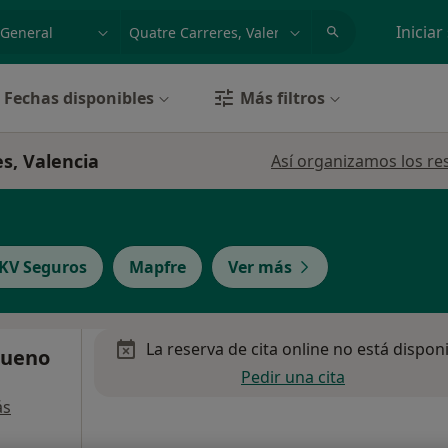
dad, enfermedad o nombre
p. ej. Madrid
Iniciar
Fechas disponibles
Más filtros
s, Valencia
Así organizamos los re
KV Seguros
Mapfre
Ver más
La reserva de cita online no está dispon
Bueno
Pedir una cita
ás