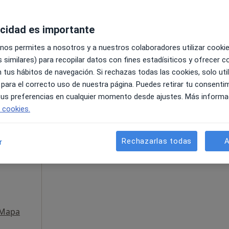
acidad es importante
 nos permites a nosotros y a nuestros colaboradores utilizar cooki
 similares) para recopilar datos con fines estadísiticos y ofrecer 
 tus hábitos de navegación. Si rechazas todas las cookies, solo uti
 para el correcto uso de nuestra página. Puedes retirar tu consenti
esde 80 €
 tus preferencias en cualquier momento desde ajustes. Más informa
e cookies.
La reserva de cita online no está dispon
o
Rechazarlas todas
A
r
Pedir una cita
ás
Mapa