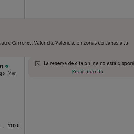
atre Carreres, Valencia, Valencia, en zonas cercanas a tu
La reserva de cita online no está dispon
on
Pedir una cita
·
Ver
ogo
Primera visita Cirugía General y Ap. Digestivo
110 €