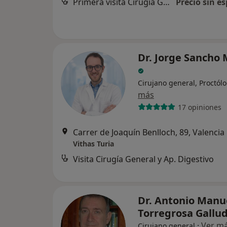
Primera visita Cirugía General y Ap. Digestivo
Precio sin es
Dr. Jorge Sancho 
Cirujano general, Proctól
más
17 opiniones
Carrer de Joaquín Benlloch, 89, Valencia
Vithas Turia
Visita Cirugía General y Ap. Digestivo
Dr. Antonio Manu
Torregrosa Gallu
·
Ver m
Cirujano general