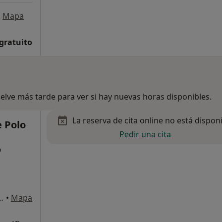
•
Mapa
 gratuito
lve más tarde para ver si hay nuevas horas disponibles.
La reserva de cita online no está dispon
e Polo
Pedir una cita
o
, 28-Bajos Izqda, Valencia
•
Mapa