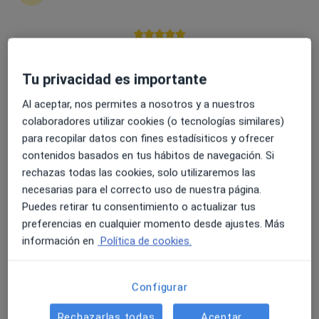
Dr. Javier Mareque Bueno
·
Ver más
Cirujano oral y maxilofacial, Dentista
4.6 y 4.8 de valoración media en Google Play y Apple
41 opiniones
Store
Tu privacidad es importante
Rúa Eduardo Pondal, 68, Pontevedra
•
Mapa
Vithas Centro Médico Pontevedra
Al aceptar, nos permites a nosotros y a nuestros
Visitas sucesivas Cirugía Oral y Maxilofacial
Servicio gratuito
colaboradores utilizar cookies (o tecnologías similares)
para recopilar datos con fines estadísiticos y ofrecer
Este especialista no ofrece reserva de cita online en esta dirección.
contenidos basados en tus hábitos de navegación. Si
Pedir una cita
rechazas todas las cookies, solo utilizaremos las
necesarias para el correcto uso de nuestra página.
Puedes retirar tu consentimiento o actualizar tus
preferencias en cualquier momento desde ajustes. Más
información en
Política de cookies.
Configurar
Rechazarlas todas
Aceptar