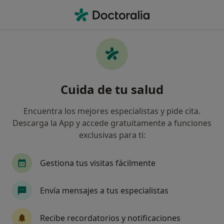
Men
Cirujano Oral Y Maxilofacial • Pontevedra, Pontevedra
Filtros
Seguro
Mapa
Cirujanos maxilofaciales en Pontevedra
Cuida de tu salud
Así organizamos los resultados
Encuentra los mejores especialistas y pide cita.
Descarga la App y accede gratuitamente a funciones
¿Cuál es tu compañía aseguradora?
exclusivas para ti:
Gestiona tus visitas fácilmente
Envía mensajes a tus especialistas
Recibe recordatorios y notificaciones