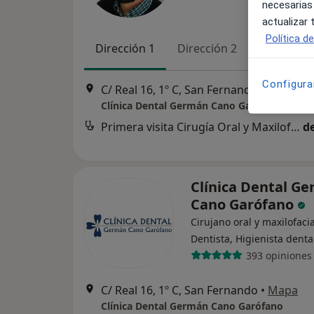
necesarias
actualizar
Política d
Dirección 1
Dirección 2
Configura
C/ Real 16, 1º C, San Fernando
•
Mapa
Clínica Dental Germán Cano Garófano
Primera visita Cirugía Oral y Maxilofacial
d
Clínica Dental G
Cano Garófano
Cirujano oral y maxilofacia
Dentista, Higienista denta
393 opiniones
C/ Real 16, 1º C, San Fernando
•
Mapa
Clínica Dental Germán Cano Garófano