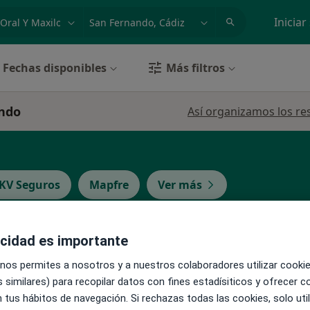
dad, enfermedad o nombre
p. ej. Madrid
Iniciar
Fechas disponibles
Más filtros
ando
Así organizamos los re
KV Seguros
Mapfre
Ver más
acidad es importante
La reserva de cita online no está dispon
ba
Pedir una cita
 nos permites a nosotros y a nuestros colaboradores utilizar cooki
 similares) para recopilar datos con fines estadísiticos y ofrecer 
l
 tus hábitos de navegación. Si rechazas todas las cookies, solo uti