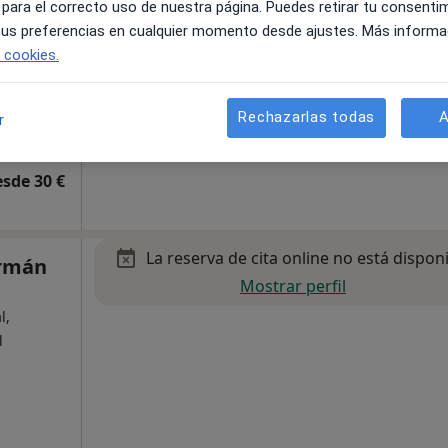
 para el correcto uso de nuestra página. Puedes retirar tu consenti
 tus preferencias en cualquier momento desde ajustes. Más informa
e cookies.
Rechazarlas todas
A
r
esde 30 €
La reserva de cita online no está dispon
ermán
Mostrar perfil
l,
l