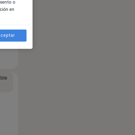
miento o
ción en
ceptar
ible