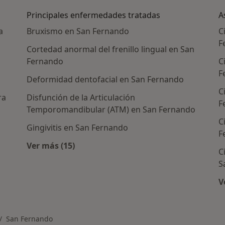
Principales enfermedades tratadas
A
a
Bruxismo en San Fernando
C
F
Cortedad anormal del frenillo lingual en San
Fernando
C
F
Deformidad dentofacial en San Fernando
C
ra
Disfunción de la Articulación
F
Temporomandibular (ATM) en San Fernando
C
Gingivitis en San Fernando
F
Ver más (15)
C
Más en esta categoría: Principales enferme
S
V
San Fernando
mbiar de ciudad