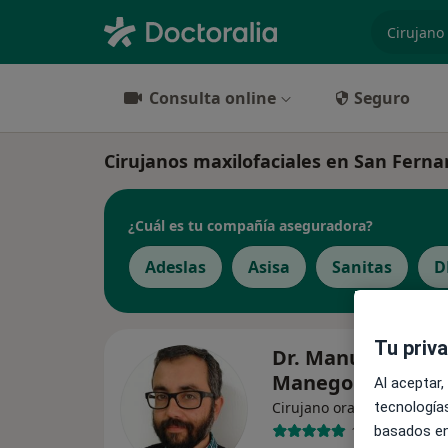
especiali
Consulta online
Seguro
Cirujanos maxilofaciales en San Fern
¿Cuál es tu compañía aseguradora?
Adeslas
Asisa
Sanitas
D
Tu priv
Dr. Manuel Peñal
Manegold
Al aceptar,
tecnologías
Cirujano oral y maxilofacia
128 opiniones
basados en