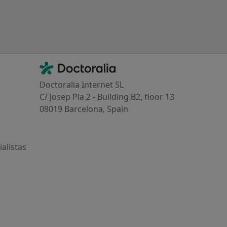
Contacto
Doctoralia - Página de inicio
Doctoralia Internet SL
C/ Josep Pla 2 - Building B2, floor 13
08019 Barcelona, Spain
alistas