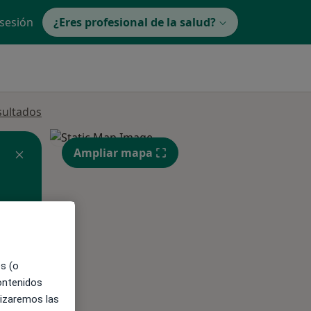
 sesión
¿Eres profesional de la salud?
sultados
Ampliar mapa
ible
es (o
contenidos
lizaremos las