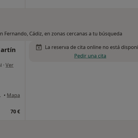
an Fernando, Cádiz, en zonas cercanas a tu búsqueda
La reserva de cita online no está dispon
artín
Pedir una cita
·
Ver
l
e la Frontera
•
Mapa
l
70 €