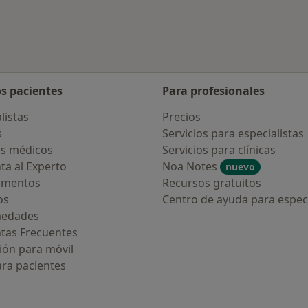
os pacientes
Para profesionales
listas
Precios
s
Servicios para especialistas
s médicos
Servicios para clínicas
ta al Experto
Noa Notes
nuevo
amentos
Recursos gratuitos
os
Centro de ayuda para especi
medades
tas Frecuentes
ión para móvil
ara pacientes