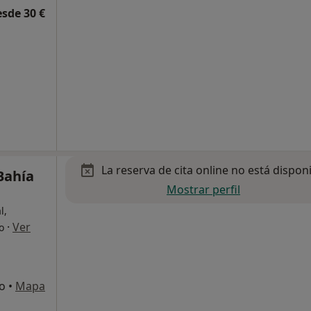
esde 30 €
La reserva de cita online no está dispon
Bahía
Mostrar perfil
l,
·
Ver
o
do
•
Mapa