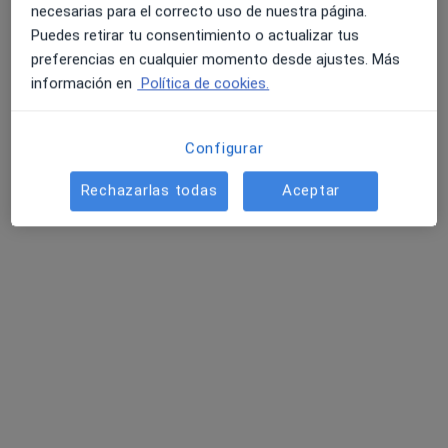
No hemos encontrado ningún Cirujano
necesarias para el correcto uso de nuestra página.
plástico en Zaragoza, Zaragoza
Puedes retirar tu consentimiento o actualizar tus
preferencias en cualquier momento desde ajustes. Más
Vuelve a buscar eliminando algún filtro:
4.6 y 4.8 de valoración media en Google Play y Apple
información en
Política de cookies.
Store
Aseguradora
Configurar
Página De Inicio
Cirujano Plástico
Zaragoza
Cambiar de ciudad
Cambiar d
Rechazarlas todas
Aceptar
Equalmed
Cambiar de ciudad
Servicio
Términos y condiciones
Política privacidad pacientes
Política privacidad profesionales