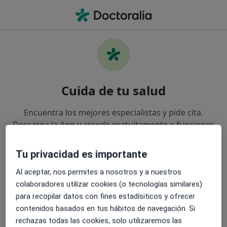
Men
Cirujano Plástico • Zaragoza, Zaragoza
Cuida de tu salud
Encuentra los mejores especialistas y pide cita.
Descarga la App y accede gratuitamente a funciones
exclusivas para ti:
Tu privacidad es importante
Gestiona tus visitas fácilmente
Al aceptar, nos permites a nosotros y a nuestros
colaboradores utilizar cookies (o tecnologías similares)
Envía mensajes a tus especialistas
para recopilar datos con fines estadísiticos y ofrecer
contenidos basados en tus hábitos de navegación. Si
Recibe recordatorios y notificaciones
rechazas todas las cookies, solo utilizaremos las