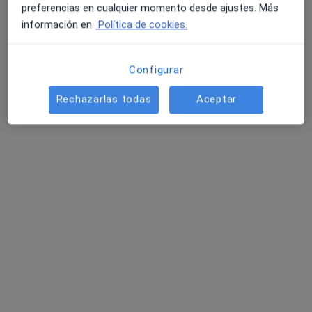
preferencias en cualquier momento desde ajustes. Más
información en
Política de cookies.
Dr. Miguel Mesa-Guzmán
Cirujano torácico
66 opiniones
Configurar
Carrer Company 30,
•
Mapa
Rechazarlas todas
Aceptar
Clínica Juaneda
Este especialista no ofrece reserva de cita online en esta dirección.
Pedir una cita