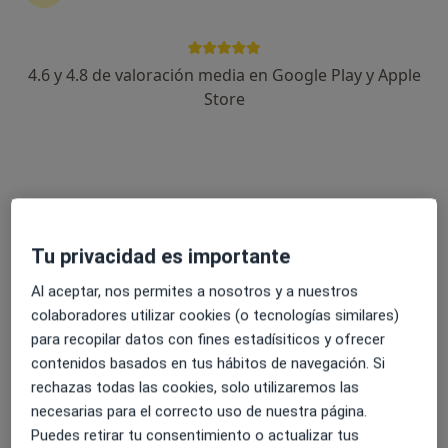
Dra. Elisabet Arango Tomas
4.6 y 4.8 de valoración media en Google Play y Apple
Cirujana torácica
4 opiniones
Store
Carrer de Company, 30, Palma de Mallorca
•
Mapa
Clínica Juaneda
Visita Cirugía Torácica
Precio sin especificar
Este especialista no ofrece reserva de cita online en esta dirección.
Tu privacidad es importante
Pedir una cita
Al aceptar, nos permites a nosotros y a nuestros
colaboradores utilizar cookies (o tecnologías similares)
para recopilar datos con fines estadísiticos y ofrecer
contenidos basados en tus hábitos de navegación. Si
rechazas todas las cookies, solo utilizaremos las
necesarias para el correcto uso de nuestra página.
Puedes retirar tu consentimiento o actualizar tus