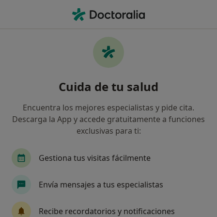
Men
Cirujano Torácico • Nord, Palma de Mallorca, Islas Baleares
Filtros
Seguro
Mapa
Cirujanos torácicos en Nord, Palma de
Cuida de tu salud
Mallorca
Así organizamos los resultados
Encuentra los mejores especialistas y pide cita.
Descarga la App y accede gratuitamente a funciones
exclusivas para ti:
¿Cuál es tu compañía aseguradora?
Gestiona tus visitas fácilmente
Envía mensajes a tus especialistas
Recibe recordatorios y notificaciones