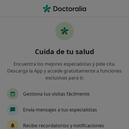
Men
Alergología • Algeciras, Cádiz
Filtros
• 1
Seguro
Mapa
Centros médicos de Alergología en Algeciras
Cuida de tu salud
Así organizamos los resultados
Encuentra los mejores especialistas y pide cita.
Descarga la App y accede gratuitamente a funciones
¿Cuál es tu compañía aseguradora?
exclusivas para ti:
Gestiona tus visitas fácilmente
Envía mensajes a tus especialistas
Recibe recordatorios y notificaciones