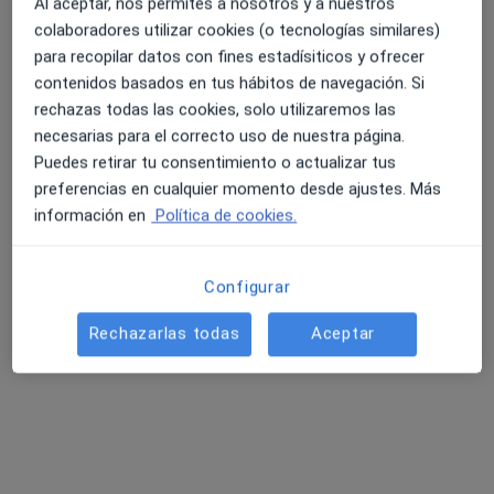
Al aceptar, nos permites a nosotros y a nuestros
colaboradores utilizar cookies (o tecnologías similares)
para recopilar datos con fines estadísiticos y ofrecer
Clínica Universal
contenidos basados en tus hábitos de navegación. Si
·
Ver más
Alergólogo, Analista clínico, Patólogo
rechazas todas las cookies, solo utilizaremos las
59 opiniones
necesarias para el correcto uso de nuestra página.
Puedes retirar tu consentimiento o actualizar tus
Dirección 1
Dirección 2
preferencias en cualquier momento desde ajustes. Más
información en
Política de cookies.
Pasaje Universal S/N, Linea de la Concepción
•
Mapa
Clínica Universal
Configurar
Primera visita Alergología
Precio sin especificar
Mostrar más servicios
Rechazarlas todas
Aceptar
Dr. Francisco Guijarro
Sanroma
Alergólogo