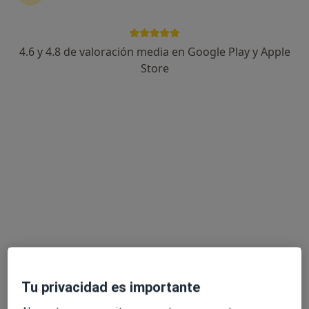
Hospital Viamed Bahía de Cádiz
·
Ver más
Alergólogo, Analista clínico, Patólogo
4.6 y 4.8 de valoración media en Google Play y Apple
398 opiniones
Store
Dirección 1
Dirección 2
Camino de la Ermita, Algeciras
•
Mapa
Hospital Viamed Bahía de Cádiz
Ningún profesional de este centro tiene citas disponibles
Mostrar perfil
Tu privacidad es importante