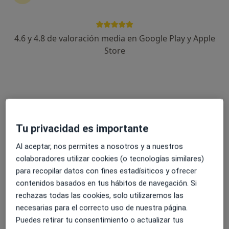
Centro Médico Enova
·
Ver más
Alergólogo, Analista clínico, Patólogo
4.6 y 4.8 de valoración media en Google Play y Apple
73 opiniones
Store
Marqués de Mendigorría, 4, Toledo
•
Mapa
Centro Médico Enova
Ningún profesional de este centro tiene citas disponibles
Mostrar perfil
Tu privacidad es importante
Al aceptar, nos permites a nosotros y a nuestros
colaboradores utilizar cookies (o tecnologías similares)
para recopilar datos con fines estadísiticos y ofrecer
contenidos basados en tus hábitos de navegación. Si
rechazas todas las cookies, solo utilizaremos las
necesarias para el correcto uso de nuestra página.
Puedes retirar tu consentimiento o actualizar tus
Hospital Virgen de la Salud