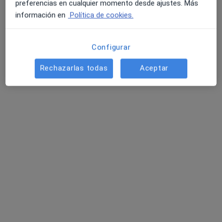
preferencias en cualquier momento desde ajustes. Más
·
Ver más
Alergólogo, Anestesista, Cirujano pediátrico
información en
Política de cookies.
Avda. Barber, 30., Toledo
•
Mapa
Hospital Virgen de la Salud
Configurar
Ningún profesional de este centro tiene citas disponibles
Rechazarlas todas
Aceptar
Mostrar perfil
HM IMI Toledo
·
Ver más
Alergólogo, Analista clínico, Anestesista
433 opiniones