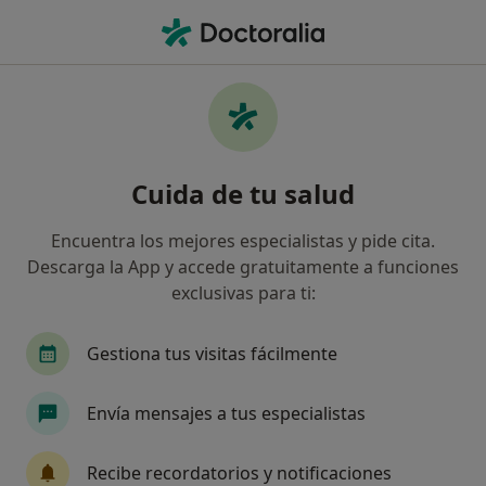
Men
Alergología • Toledo, Toledo
Filtros
• 1
Seguro
Mapa
Centros médicos de Alergología en Toledo
Cuida de tu salud
Así organizamos los resultados
Encuentra los mejores especialistas y pide cita.
Descarga la App y accede gratuitamente a funciones
¿Cuál es tu compañía aseguradora?
exclusivas para ti:
Gestiona tus visitas fácilmente
Envía mensajes a tus especialistas
Recibe recordatorios y notificaciones