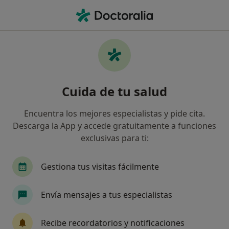
Men
Alergología • Zaragoza, Zaragoza
Filtros
• 1
Seguro:
Aegon Salud
Centros médicos de Alergología con Aegon
Cuida de tu salud
Salud en Zaragoza
Así organizamos los resultados
Encuentra los mejores especialistas y pide cita.
Descarga la App y accede gratuitamente a funciones
exclusivas para ti:
Gestiona tus visitas fácilmente
Envía mensajes a tus especialistas
Grupo Hospitalario Hernán Cortés
Recibe recordatorios y notificaciones
·
Ver más
Alergólogo, Analista clínico, Patólogo