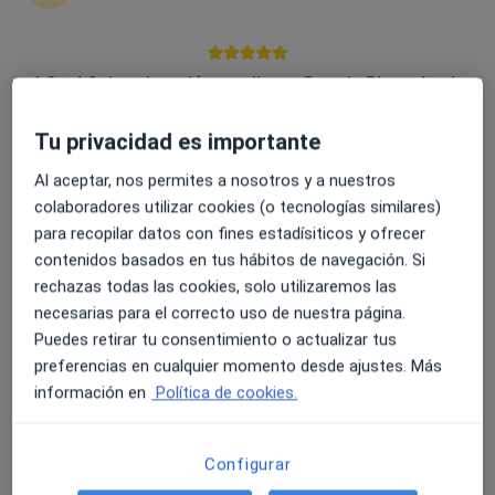
4451 opiniones
Paseo de los Rosales 28 Dpdo, Zaragoza
•
Mapa
4.6 y 4.8 de valoración media en Google Play y Apple
Grupo Hospitalario Hernán Cortés
Store
Acepta Aegon Salud
Tu privacidad es importante
Primera visita Alergología
Al aceptar, nos permites a nosotros y a nuestros
Mostrar más servicios
colaboradores utilizar cookies (o tecnologías similares)
para recopilar datos con fines estadísiticos y ofrecer
contenidos basados en tus hábitos de navegación. Si
Dra. María Nieves
rechazas todas las cookies, solo utilizaremos las
Segura Arazuri
necesarias para el correcto uso de nuestra página.
Alergólogo
Puedes retirar tu consentimiento o actualizar tus
Ningún profesional de este centro tiene citas disponibles
preferencias en cualquier momento desde ajustes. Más
información en
Política de cookies.
Mostrar perfil
Configurar