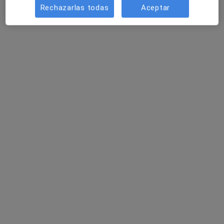
Rechazarlas todas
Aceptar
Centro Médico Rey Fernando
·
Ver más
Alergólogo, Analista clínico, Cirujano plástico
220 opiniones
Cl. Rafael Alberti, 15, Zaragoza
•
Mapa
Centro Médico Rey Fernando
Acepta Aegon Salud
Primera visita Alergología
Mostrar más servicios
Dr. Humberto Rondon