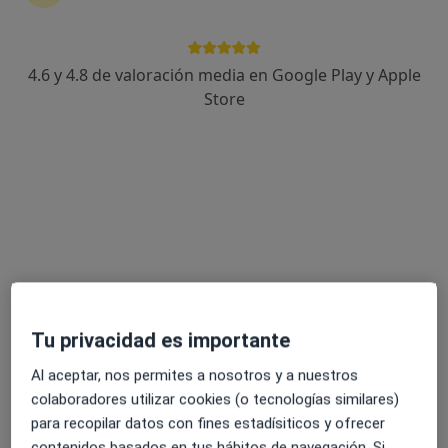
Centro Medico Sendagai
·
Ver más
4.6 y 4.8 de valoración media en Google Play y Apple
Analista clínico, Dermatólogo, Hematólogo
Store
C/ KARMELO ETXEGARAI 1 BJ, Gernika-Lumo
•
Mapa
Centro Medico Sendagai
Ningún profesional de este centro tiene citas disponibles
Mostrar perfil
Tu privacidad es importante
Al aceptar, nos permites a nosotros y a nuestros
colaboradores utilizar cookies (o tecnologías similares)
para recopilar datos con fines estadísiticos y ofrecer
Medikosta Gernika Sendagai
contenidos basados en tus hábitos de navegación. Si