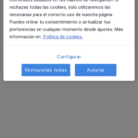
Analista clínico, Hematólogo
rechazas todas las cookies, solo utilizaremos las
Karmelo Etxegarai 1, Gernika-Lumo
•
Mapa
necesarias para el correcto uso de nuestra página.
Medikosta Gernika Sendagai
Puedes retirar tu consentimiento o actualizar tus
preferencias en cualquier momento desde ajustes. Más
Ningún profesional de este centro tiene citas disponibles
información en
Política de cookies.
Mostrar perfil
Configurar
Rechazarlas todas
Aceptar
Centro Médico Gane
·
Ver más
Analista clínico, Dermatólogo, Enfermero
c/ GANE AUZONEA 3 BJ, Amorebieta
•
Mapa