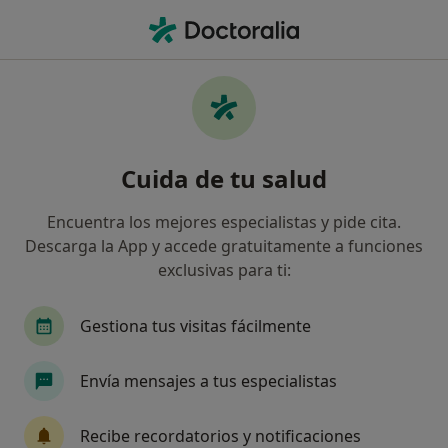
Men
Análisis Clínicos • Gernika-Lumo, Vizcaya
Filtros
• 1
Seguro
Mapa
Centros médicos de Análisis Clínicos en
Cuida de tu salud
Gernika-Lumo
Así organizamos los resultados
Encuentra los mejores especialistas y pide cita.
Descarga la App y accede gratuitamente a funciones
exclusivas para ti:
¿Cuál es tu compañía aseguradora?
Gestiona tus visitas fácilmente
Envía mensajes a tus especialistas
Recibe recordatorios y notificaciones