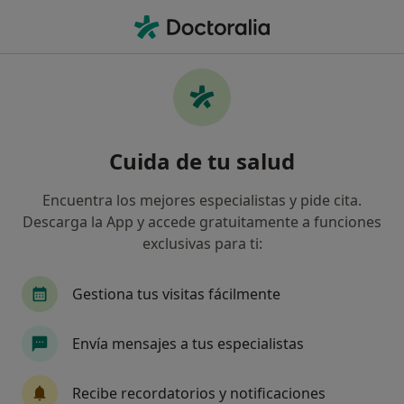
Men
Análisis Clínicos • Jaca, Huesca
Filtros
• 1
Seguro
Mapa
Centros médicos de Análisis Clínicos en Jaca
Cuida de tu salud
Así organizamos los resultados
Encuentra los mejores especialistas y pide cita.
Descarga la App y accede gratuitamente a funciones
¿Cuál es tu compañía aseguradora?
exclusivas para ti:
Gestiona tus visitas fácilmente
Envía mensajes a tus especialistas
Recibe recordatorios y notificaciones