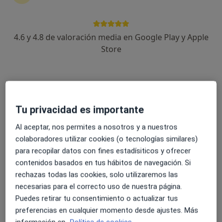
Serholab. Laboratorio Clínico Centro
Médico Sabiñánigo
4.6 y 4.8 de valoración media en Google Play y Apple
Analista clínico
Store
AVENIDA REGIMIENTO DE GALICIA 15 LOC.1, Jaca
•
Mapa
Serholab. Laboratorio Clínico Centro Médico Sabiñánigo
Ningún profesional de este centro tiene citas disponibles
Mostrar perfil
Tu privacidad es importante
Al aceptar, nos permites a nosotros y a nuestros
colaboradores utilizar cookies (o tecnologías similares)
para recopilar datos con fines estadísiticos y ofrecer
contenidos basados en tus hábitos de navegación. Si
rechazas todas las cookies, solo utilizaremos las
necesarias para el correcto uso de nuestra página.
Puedes retirar tu consentimiento o actualizar tus
preferencias en cualquier momento desde ajustes. Más
Ser. Hospitalarios de Laboratorio, S.L.