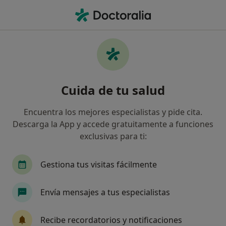
Men
Anestesiología Y Reanimación • Armilla, Granada
Filtros
• 1
Seguro:
Mapfre
Centros médicos de Anestesiología y
Cuida de tu salud
Reanimación con Mapfre en Armilla
Así organizamos los resultados
Encuentra los mejores especialistas y pide cita.
Descarga la App y accede gratuitamente a funciones
exclusivas para ti:
Gestiona tus visitas fácilmente
Envía mensajes a tus especialistas
Policlínica SMD
Recibe recordatorios y notificaciones
·
Anestesista, Angiólogo y cirujano vascular, Cirujano plástico