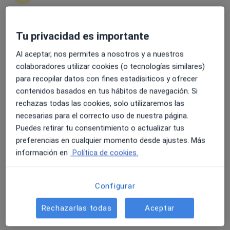
Ver más
1401 opiniones
Tu privacidad es importante
4.6 y 4.8 de valoración media en Google Play y Apple
Avenida del Conocimiento 16 (Edificio I+D Armilla), Armilla
•
Mapa
Store
Policlínica SMD
Al aceptar, nos permites a nosotros y a nuestros
colaboradores utilizar cookies (o tecnologías similares)
Acepta Mapfre
para recopilar datos con fines estadísiticos y ofrecer
Primera visita Tratamiento del Dolor
contenidos basados en tus hábitos de navegación. Si
Mostrar más servicios
rechazas todas las cookies, solo utilizaremos las
necesarias para el correcto uso de nuestra página.
Ningún profesional de este centro tiene citas disponibles
Puedes retirar tu consentimiento o actualizar tus
Mostrar perfil
preferencias en cualquier momento desde ajustes. Más
información en
Política de cookies.
Configurar
Rechazarlas todas
Aceptar