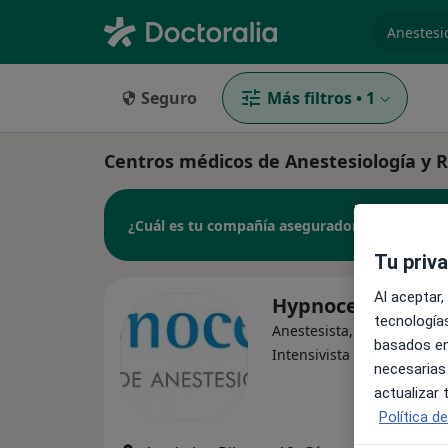
especiali
Seguro
Más filtros
•
1
Centros médicos de Anestesiología y 
¿Cuál es tu compañía aseguradora?
Tu priv
Al aceptar,
Hypnoceres
tecnologías
Anestesista, Urgenciólogo
basados en
Intensivista
necesarias
actualizar
Política d