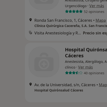
Anestesista, Cirujano gene
·
Ver más
Urgenciólogo
52 opiniones
Ronda San Francisco, 1, Cáceres
•
Mapa
Clínica Quirúrgica Cacereña, S.A. San Franci
Visita Anestesiología y Reanimación
Precio sin es
Hospital Quiróns
Cáceres
Anestesista, Alergólogo, A
·
Ver más
clínico
40 opiniones
Av. de la Universidad, s/n, Cáceres
•
Map
Hospital Quirónsalud Cáceres