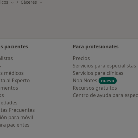
nicos
Cáceres
Cambiar de ciudad
Cambiar de ciudad
os pacientes
Para profesionales
listas
Precios
s
Servicios para especialistas
s médicos
Servicios para clínicas
ta al Experto
Noa Notes
nuevo
amentos
Recursos gratuitos
os
Centro de ayuda para especi
medades
tas Frecuentes
ión para móvil
ara pacientes