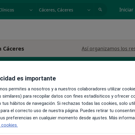
dad, enfermedad o nombre
p. ej. Madrid
Iniciar
n Cáceres
Así organizamos los re
acidad es importante
 nos permites a nosotros y a nuestros colaboradores utilizar cooki
La reserva de cita online no está dispon
o
 similares) para recopilar datos con fines estadísiticos y ofrecer 
Mostrar perfil
.L.
 tus hábitos de navegación. Si rechazas todas las cookies, solo uti
o,
 para el correcto uso de nuestra página. Puedes retirar tu consenti
 tus preferencias en cualquier momento desde ajustes. Más informa
e cookies.