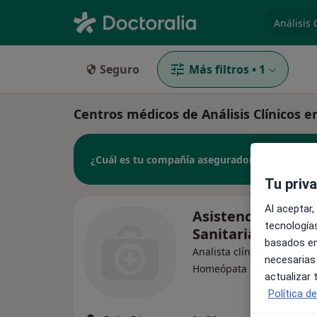
especiali
Seguro
Más filtros
•
1
Centros médicos de Análisis Clínicos e
¿Cuál es tu compañía aseguradora?
Tu priv
Al aceptar,
Asistencia Médic
tecnologías
Sanitaria Ceres, S
basados en
Analista clínico, Enfermer
necesarias
·
Ver más
Homeópata
actualizar
Política d