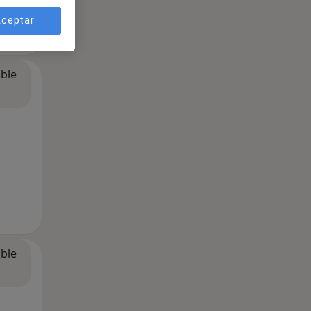
ceptar
ible
ible