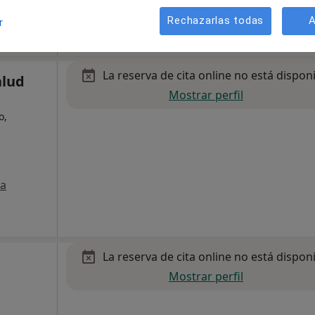
Rechazarlas todas
A
r
La reserva de cita online no está dispon
alud
Mostrar perfil
o,
a
La reserva de cita online no está dispon
Mostrar perfil