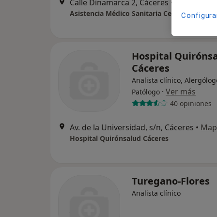
Calle Dinamarca 2, Cáceres
•
Mapa
Asistencia Médico Sanitaria Ceres, S.L.
Configura
Hospital Quiróns
Cáceres
Analista clínico, Alergólog
·
Ver más
Patólogo
40 opiniones
Av. de la Universidad, s/n, Cáceres
•
Map
Hospital Quirónsalud Cáceres
Turegano-Flores
Analista clínico