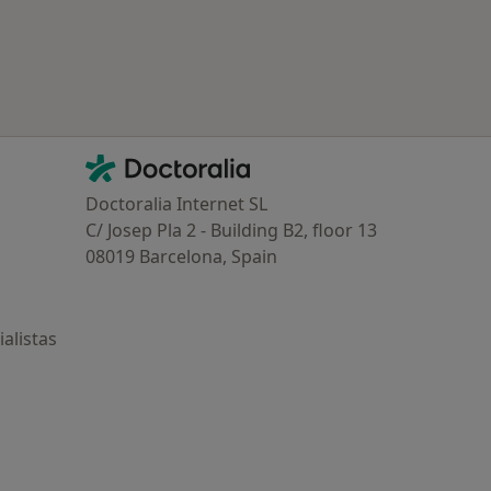
Contacto
Doctoralia - Página de inicio
Doctoralia Internet SL
C/ Josep Pla 2 - Building B2, floor 13
08019 Barcelona, Spain
alistas