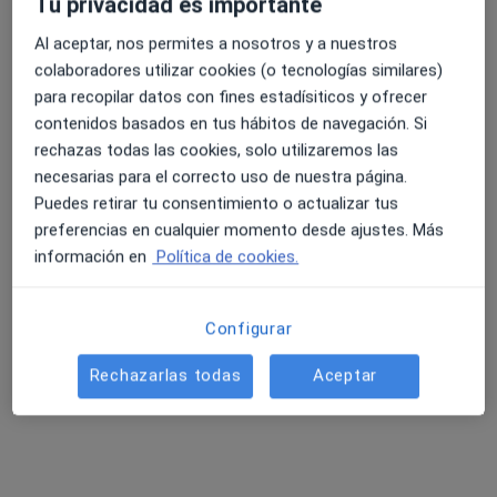
Tu privacidad es importante
Al aceptar, nos permites a nosotros y a nuestros
Centre Mèdic Medes
colaboradores utilizar cookies (o tecnologías similares)
·
Ver
4.6 y 4.8 de valoración media en Google Play y Apple
Anestesista, Angiólogo y cirujano vascular, Cardiólogo
para recopilar datos con fines estadísiticos y ofrecer
más
Store
contenidos basados en tus hábitos de navegación. Si
13 opiniones
rechazas todas las cookies, solo utilizaremos las
PUJADA DEL CASTELL, 39, Figueres
•
Mapa
necesarias para el correcto uso de nuestra página.
Centre Mèdic Medes
Puedes retirar tu consentimiento o actualizar tus
preferencias en cualquier momento desde ajustes. Más
Ningún profesional de este centro tiene citas disponibles
información en
Política de cookies.
Mostrar perfil
Configurar
Rechazarlas todas
Aceptar