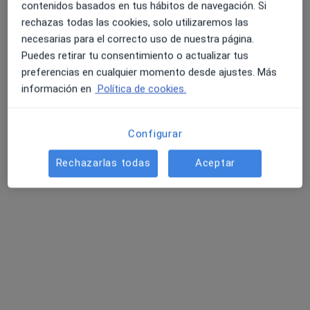
contenidos basados en tus hábitos de navegación. Si
103 opiniones
rechazas todas las cookies, solo utilizaremos las
necesarias para el correcto uso de nuestra página.
Avenida Álvaro Cunqueiro, 54 Bajo, Foz
•
Mapa
4.6 y 4.8 de valoración media en Google Play y Apple
Puedes retirar tu consentimiento o actualizar tus
Consulta Barreiro Vascular
Store
preferencias en cualquier momento desde ajustes. Más
Acepta Sanitas
información en
Política de cookies.
Visitas sucesivas Angiología y Cirugía Vascular
Mostrar más servicios
Configurar
Rechazarlas todas
Aceptar
Dr. Javier Barreiro
Dr. Antonio Barreiro
Veiguela
Mouro
Angiólogo y cirujano
Angiólogo y cirujano
vascular
vascular
Ningún profesional de este centro tiene citas disponibles
Mostrar perfil