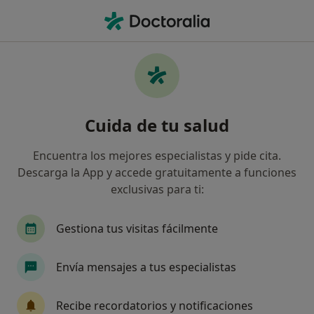
Men
Aparato Digestivo • Sevilla, Sevilla
Filtros
• 1
Seguro:
Axa
Ma
Centros médicos de Aparato Digestivo con
Cuida de tu salud
Axa en Sevilla
Así organizamos los resultados
Encuentra los mejores especialistas y pide cita.
Descarga la App y accede gratuitamente a funciones
exclusivas para ti:
Gestiona tus visitas fácilmente
Envía mensajes a tus especialistas
Hospital San Juan de Dios Sevilla
Recibe recordatorios y notificaciones
·
Ver más
Digestólogo, Alergólogo, Anestesista