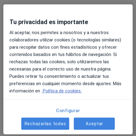
Tu privacidad es importante
Al aceptar, nos permites a nosotros y a nuestros
colaboradores utilizar cookies (o tecnologías similares)
para recopilar datos con fines estadísiticos y ofrecer
contenidos basados en tus hábitos de navegación. Si
Clinica Multiespecialidad Burgas de
rechazas todas las cookies, solo utilizaremos las
Brioude
necesarias para el correcto uso de nuestra página.
Puedes retirar tu consentimiento o actualizar tus
·
Ver más
Digestólogo, Alergólogo, Analista clínico
preferencias en cualquier momento desde ajustes. Más
CARDENAL LLUCH, 33-36, Sevilla
•
Mapa
información en
Política de cookies.
Clinica Multiespecialidad Burgas de Brioude
Acepta Axa
Configurar
Visita Aparato Digestivo
Rechazarlas todas
Aceptar
Ningún profesional de este centro tiene citas disponibles