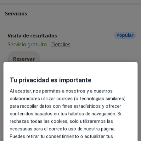
Servicios
Visita de resultados
Popular
Visita de resultados
Servicio gratuito
Detalles
Reservar
Tu privacidad es importante
Primera consulta de fertilidad y
Popular
reproducción asistida
Al aceptar, nos permites a nosotros y a nuestros
Primera consulta de fertilidad y r
Desde 155 €
Detalles
colaboradores utilizar cookies (o tecnologías similares)
para recopilar datos con fines estadísiticos y ofrecer
Reservar
contenidos basados en tus hábitos de navegación. Si
rechazas todas las cookies, solo utilizaremos las
necesarias para el correcto uso de nuestra página.
Visita Ginecología y Obstetricia
Popular
Puedes retirar tu consentimiento o actualizar tus