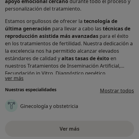
apoyo emocional cercano
durante todo el proceso y
personalización del tratamiento.
Estamos orgullosos de ofrecer la
tecnología de
última generación
para llevar a cabo las
técnicas de
reproducción asistida más avanzadas
para el éxito
en los tratamientos de fertilidad. Nuestra dedicación a
la excelencia nos ha permitido alcanzar elevados
estándares de calidad y
altas tasas de éxito
en
nuestros Tratamientos de Inseminación Artificial,
Fecundación in Vitro, Diagnóstico genético
Acerca de nosotros
ver más
preimplantacional (PGT-A) y Ovodonación, así como en
el Tratamiento de preservación de la fertilidad.
Nuestras especialidades
Mostrar todos
Ginecología y obstetricia
Ver más