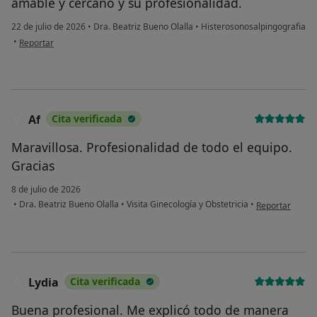
amable y cercano y su profesionalidad.
22 de julio de 2026
•
Dra. Beatriz Bueno Olalla
•
Histerosonosalpingografia
en opinión del usuario Rocío
•
Reportar
Af
Cita verificada
A
Maravillosa. Profesionalidad de todo el equipo.
Gracias
8 de julio de 2026
en opinión del 
•
Dra. Beatriz Bueno Olalla
•
Visita Ginecología y Obstetricia
•
Reportar
Lydia
Cita verificada
L
Buena profesional. Me explicó todo de manera