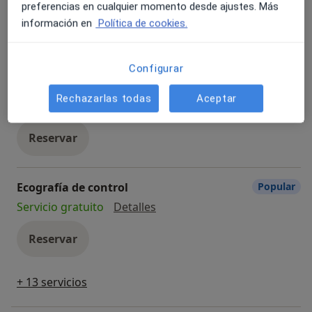
Visita Ginecología y Obstetricia
Desde 180 €
Detalles
preferencias en cualquier momento desde ajustes. Más
información en
Política de cookies.
Reservar
Configurar
Ecografía
Popular
Rechazarlas todas
Aceptar
Ecografía
Servicio gratuito
Detalles
Reservar
Ecografía de control
Popular
Ecografía de control
Servicio gratuito
Detalles
Reservar
+ 13 servicios