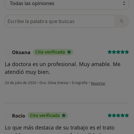
Busca en opiniones
Oksana
Cita verificada
O
La doctora es un profesional. Muy amable. Me
atendió muy bien.
en opinión del usuario Ok
24 de julio de 2026
•
Dra. Silvia Iniesta
•
Ecografía
•
Reportar
Rocío
Cita verificada
R
Lo que más destaca de su trabajo es el trato