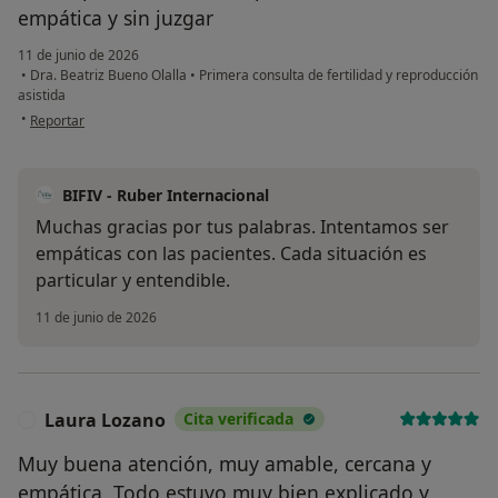
empática y sin juzgar
11 de junio de 2026
•
Dra. Beatriz Bueno Olalla
•
Primera consulta de fertilidad y reproducción
asistida
en opinión del usuario Lydia
•
Reportar
BIFIV - Ruber Internacional
Muchas gracias por tus palabras. Intentamos ser
empáticas con las pacientes. Cada situación es
particular y entendible.
11 de junio de 2026
Laura Lozano
Cita verificada
L
Muy buena atención, muy amable, cercana y
empática. Todo estuvo muy bien explicado y