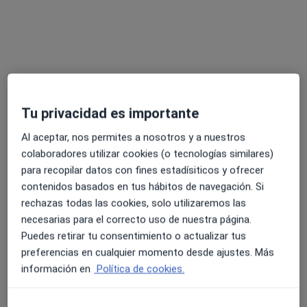
Tu privacidad es importante
Al aceptar, nos permites a nosotros y a nuestros
Dr. Ignacio Palomo Álvarez
colaboradores utilizar cookies (o tecnologías similares)
·
Ver más
Ginecólogo
para recopilar datos con fines estadísiticos y ofrecer
96 opiniones
contenidos basados en tus hábitos de navegación. Si
Calle del Darro, 15-17, Madrid
•
Mapa
rechazas todas las cookies, solo utilizaremos las
Arpa Médica
necesarias para el correcto uso de nuestra página.
Puedes retirar tu consentimiento o actualizar tus
Primera visita Ginecología y Obstetricia
Precio sin especificar
preferencias en cualquier momento desde ajustes. Más
Este especialista no ofrece reserva de cita online en esta dirección.
información en
Política de cookies.
Pedir una cita