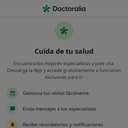
Men
Esterilidad • Madrid, Madrid
Filtros
• 1
Seguro
Mapa
Especialistas en Esterilidad en Madrid
Cuida de tu salud
Así organizamos los resultados
Encuentra los mejores especialistas y pide cita.
Descarga la App y accede gratuitamente a funciones
¿Qué especialidad estás buscando?
exclusivas para ti:
Ginecólogo
Urólogo
Dermatólogo
An
Gestiona tus visitas fácilmente
Envía mensajes a tus especialistas
Recibe recordatorios y notificaciones