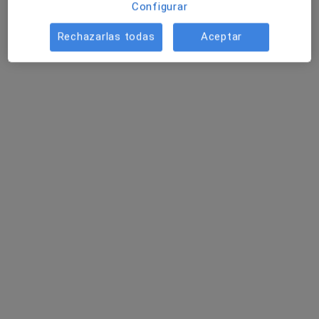
Configurar
Rechazarlas todas
Aceptar
Opción de pago online
Dr. Gerardo Ventura Serrano Sánchez
·
Ver más
Ginecólogo
434 opiniones
C. de Pedro Teixeira 3 Bajo A, Madrid
•
Mapa
Análisis Clínicos
Primera visita Ginecología y Obstetricia
50 €
Este especialista no ofrece reserva de cita online en esta dirección.