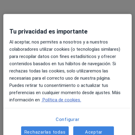
Bárbara Fernández del Bas
Ginecólogo, Médico estético
Tu privacidad es importante
Madrid
Al aceptar, nos permites a nosotros y a nuestros
colaboradores utilizar cookies (o tecnologías similares)
Jose Gonzalez Allepuz
para recopilar datos con fines estadísiticos y ofrecer
contenidos basados en tus hábitos de navegación. Si
Médico de familia
rechazas todas las cookies, solo utilizaremos las
Zaragoza
necesarias para el correcto uso de nuestra página.
Puedes retirar tu consentimiento o actualizar tus
Ivonne Castro Tejada
preferencias en cualquier momento desde ajustes. Más
información en
Política de cookies.
Fisioterapeuta
Sarria
Configurar
Ana Alfonso Sánchez Sicilia
Rechazarlas todas
Aceptar