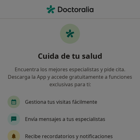
Men
¿Qué estás buscando?
Página De Inicio
Enfermedades
Atrofia Vaginal (Vaginitis Atrófica)
Atrofia vaginal (vaginitis
Cuida de tu salud
atrófica) - Información, expertos
Encuentra los mejores especialistas y pide cita.
y preguntas frecuentes
Descarga la App y accede gratuitamente a funciones
exclusivas para ti:
Gestiona tus visitas fácilmente
Información
Pregunta al Experto
Envía mensajes a tus especialistas
Recibe recordatorios y notificaciones