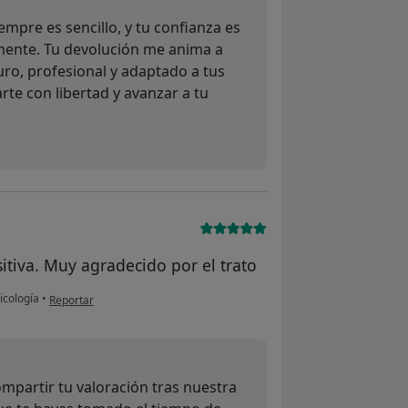
empre es sencillo, y tu confianza es
mente. Tu devolución me anima a
ro, profesional y adaptado a tus
te con libertad y avanzar a tu
tiva. Muy agradecido por el trato
en opinión del usuario Juan A. M
icología
•
Reportar
ompartir tu valoración tras nuestra