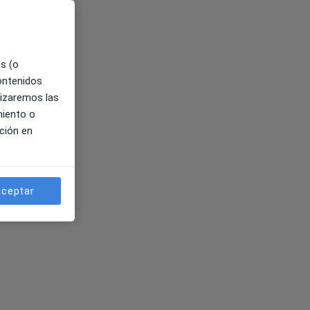
es (o
contenidos
lizaremos las
miento o
ción en
ceptar