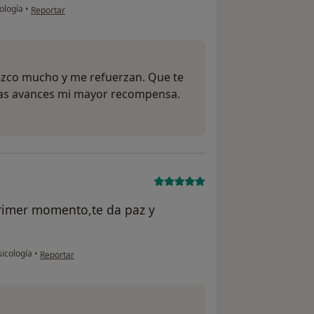
en opinión del usuario N.R.
cología
•
Reportar
dezco mucho y me refuerzan. Que te
eas avances mi mayor recompensa.
primer momento,te da paz y
en opinión del usuario ARR
sicología
•
Reportar