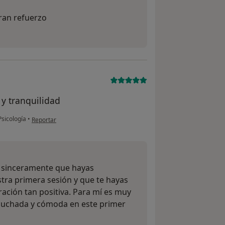
ran refuerzo
y tranquilidad
en opinión del usuario Macarena
Psicología
•
Reportar
 sinceramente que hayas
tra primera sesión y que te hayas
ación tan positiva. Para mí es muy
scuchada y cómoda en este primer