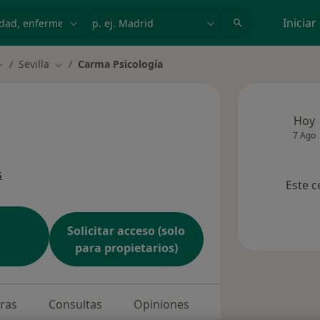
dad, enfermedad o nombre
p. ej. Madrid
Iniciar
Sevilla
Carma Psicología
ambiar de ciudad
Cambiar de ciudad
Hoy
7 Ago
s
Este c
Solicitar acceso (solo
para propietarios)
oras
Consultas
Opiniones