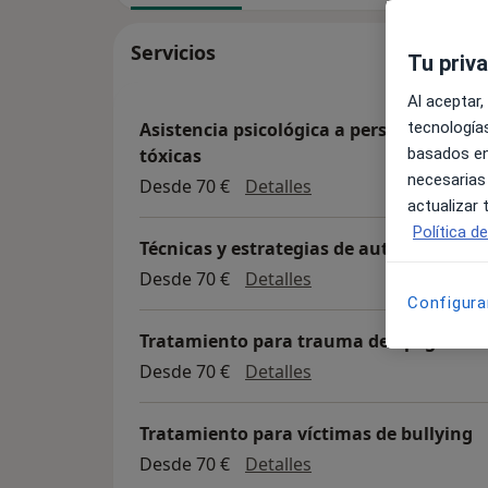
Servicios
Tu priv
Al aceptar,
tecnologías
Asistencia psicológica a personas víctim
basados en
tóxicas
necesarias
Asistencia psicológic
Desde 70 €
Detalles
actualizar
Política d
Técnicas y estrategias de autoestima
Técnicas y estrategia
Desde 70 €
Detalles
Configura
Tratamiento para trauma de apego
Tratamiento para tr
Desde 70 €
Detalles
Tratamiento para víctimas de bullying
Tratamiento para víct
Desde 70 €
Detalles