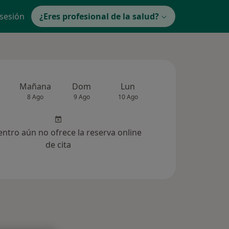
 sesión
¿Eres profesional de la salud?
Mañana
Dom
Lun
Mar
Mié
8 Ago
9 Ago
10 Ago
11 Ago
12 Ag
entro aún no ofrece la reserva online
de cita