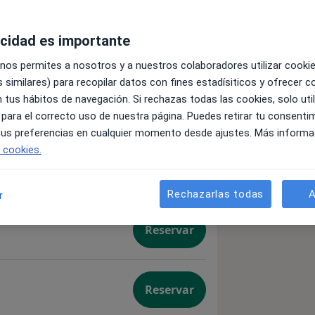
acidad es importante
 nos permites a nosotros y a nuestros colaboradores utilizar cooki
 similares) para recopilar datos con fines estadísiticos y ofrecer 
as de relaciones
 tus hábitos de navegación. Si rechazas todas las cookies, solo uti
Reservar
 para el correcto uso de nuestra página. Puedes retirar tu consenti
a a personas víctimas de relaciones tóxicas
 tus preferencias en cualquier momento desde ajustes. Más informa
e cookies.
Reservar
s de autoestima
Rechazarlas todas
A
r
Reservar
auma de apego
Reservar
imas de bullying