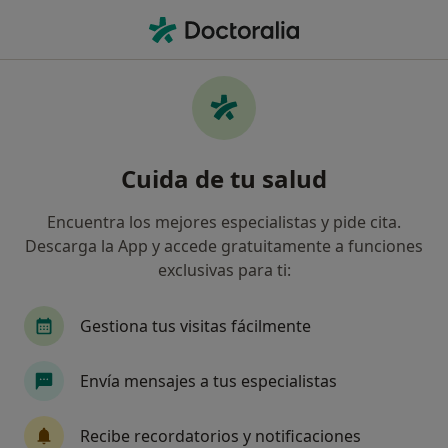
Men
Dependencia Emocional • Sevilla, Sevilla
Filtros
• 1
Seguro
Mapa
Especialistas en Dependencia emocional en
Cuida de tu salud
Sevilla
Así organizamos los resultados
Encuentra los mejores especialistas y pide cita.
Descarga la App y accede gratuitamente a funciones
exclusivas para ti:
¿Qué especialidad estás buscando?
Psicólogo
Psicólogo infantil
Psiquiatra
Gestiona tus visitas fácilmente
Envía mensajes a tus especialistas
Recibe recordatorios y notificaciones