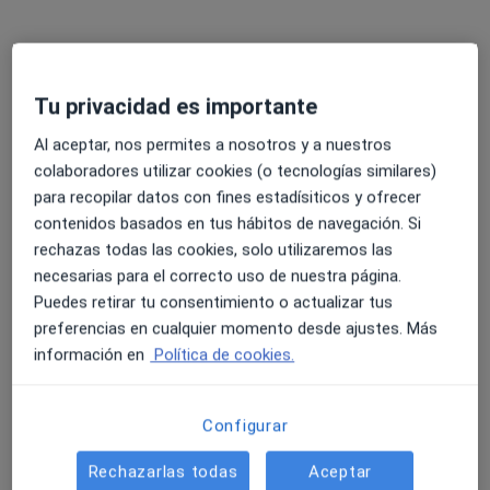
Axis Psicología
Consulta online
desde 50 €
Este especialista no ofrece reserva de cita online en esta dirección.
Tu privacidad es importante
Pedir una cita
Al aceptar, nos permites a nosotros y a nuestros
colaboradores utilizar cookies (o tecnologías similares)
para recopilar datos con fines estadísiticos y ofrecer
contenidos basados en tus hábitos de navegación. Si
rechazas todas las cookies, solo utilizaremos las
necesarias para el correcto uso de nuestra página.
Puedes retirar tu consentimiento o actualizar tus
preferencias en cualquier momento desde ajustes. Más
información en
Política de cookies.
Javier Sánchez Rodríguez
·
Ver más
Psicólogo
Configurar
19 opiniones
Rechazarlas todas
Aceptar