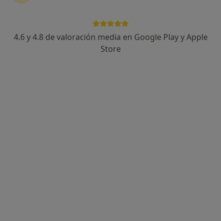
4.6 y 4.8 de valoración media en Google Play y Apple
Store
Perfil nuevo
Opción de pago online
Carmen Palma
·
Ver más
Psicóloga
10 opiniones
Dirección
Online
Avenida de las Razas, 1c, Sevilla
•
Mapa
Consulta Presencial en Sevilla
Primera visita Psicología
60 €
Este especialista no ofrece reserva de cita online en esta dirección.
Pedir una cita