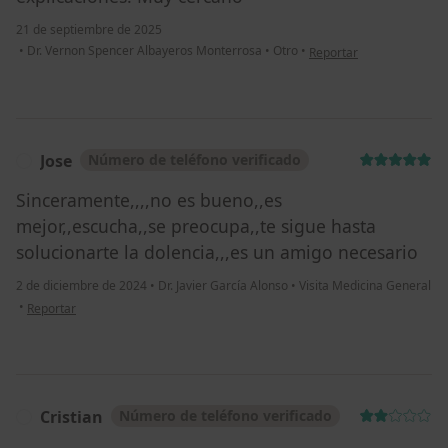
21 de septiembre de 2025
en opinión del usuario F
•
Dr. Vernon Spencer Albayeros Monterrosa
•
Otro
•
Reportar
Jose
Número de teléfono verificado
J
Sinceramente,,,,no es bueno,,es
mejor,,escucha,,se preocupa,,te sigue hasta
solucionarte la dolencia,,,es un amigo necesario
2 de diciembre de 2024
•
Dr. Javier García Alonso
•
Visita Medicina General
en opinión del usuario Jose
•
Reportar
Cristian
Número de teléfono verificado
C