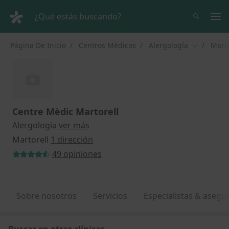
Men
¿Qué estás buscando?
Página De Inicio
Centros Médicos
Alergología
Marto
Cambiar d
Centre Mèdic Martorell
Alergología
ver más
Martorell
1 dirección
49 opiniones
Sobre nosotros
Servicios
Especialistas & asegu
Buscar en otras clínicas