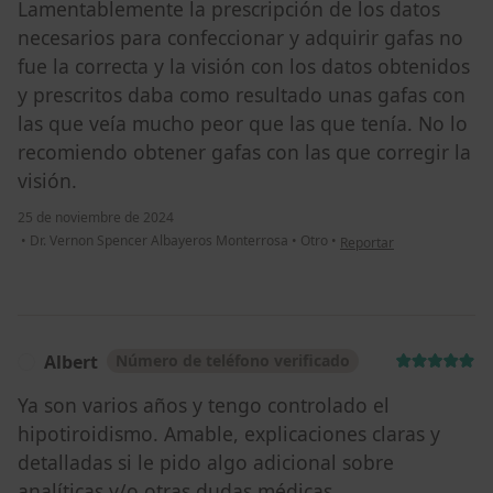
Lamentablemente la prescripción de los datos
necesarios para confeccionar y adquirir gafas no
fue la correcta y la visión con los datos obtenidos
y prescritos daba como resultado unas gafas con
las que veía mucho peor que las que tenía. No lo
recomiendo obtener gafas con las que corregir la
visión.
25 de noviembre de 2024
en opinión del usuario Cr
•
Dr. Vernon Spencer Albayeros Monterrosa
•
Otro
•
Reportar
Albert
Número de teléfono verificado
A
Ya son varios años y tengo controlado el
hipotiroidismo. Amable, explicaciones claras y
detalladas si le pido algo adicional sobre
analíticas y/o otras dudas médicas.