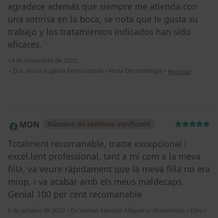
agradece además que siempre me atienda con
una sonrisa en la boca, se nota que le gusta su
trabajo y los tratamientos indicados han sido
eficaces.
14 de noviembre de 2022
en opinión del usu
•
Dra. Maria Eugenia Perez Losada
•
Visita Dermatología
•
Reportar
MON
Número de teléfono verificado
M
Totalment recomanable, tracte excepcional i
excel.lent professional, tant a mi com a la meva
filla, va veure ràpidament que la meva filla no era
miop, i va acabar amb els meus maldecaps.
Genial 100 per cent recomanable
5 de octubre de 2022
•
Dr. Vernon Spencer Albayeros Monterrosa
•
Otro
•