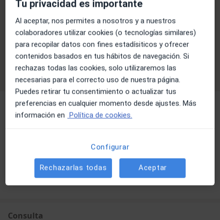
Tu privacidad es importante
La cobertura varía en función del especialista, la
Al aceptar, nos permites a nosotros y a nuestros
ubicación y el servicio. Confirma la cobertura en el
colaboradores utilizar cookies (o tecnologías similares)
proceso de reserva.
para recopilar datos con fines estadísiticos y ofrecer
contenidos basados en tus hábitos de navegación. Si
Filtrar por aseguradora
rechazas todas las cookies, solo utilizaremos las
necesarias para el correcto uso de nuestra página.
Puedes retirar tu consentimiento o actualizar tus
preferencias en cualquier momento desde ajustes. Más
Alergólogo
información en
Política de cookies.
Configurar
Dra. Eulàlia Tauler Toro
Alergólogo, Pediatra
Rechazarlas todas
Aceptar
Consulta