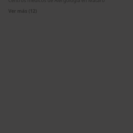
Centros médicos de Alergología en Mataró
Ver más (12)
Más en esta categoría: Centros de Alergología c