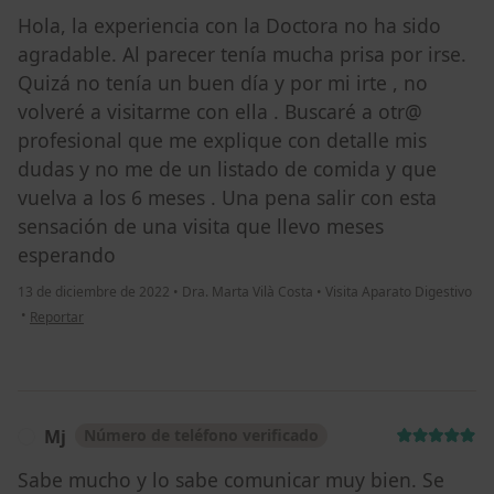
Hola, la experiencia con la Doctora no ha sido
agradable. Al parecer tenía mucha prisa por irse.
Quizá no tenía un buen día y por mi irte , no
volveré a visitarme con ella . Buscaré a otr@
profesional que me explique con detalle mis
dudas y no me de un listado de comida y que
vuelva a los 6 meses . Una pena salir con esta
sensación de una visita que llevo meses
esperando
13 de diciembre de 2022
•
Dra. Marta Vilà Costa
•
Visita Aparato Digestivo
en opinión del usuario Verónica
•
Reportar
Mj
Número de teléfono verificado
M
Sabe mucho y lo sabe comunicar muy bien. Se