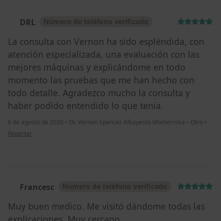
DRL
Número de teléfono verificado
D
La consulta con Vernon ha sido espléndida, con
atención especializada, una evaluación con las
mejores máquinas y explicándome en todo
momento las pruebas que me han hecho con
todo detalle. Agradezco mucho la consulta y
haber podido entendido lo que tenia.
6 de agosto de 2026
•
Dr. Vernon Spencer Albayeros Monterrosa
•
Otro
•
en opinión del usuario DRL
Reportar
Francesc
Número de teléfono verificado
F
Muy buen medico. Me visitó dándome todas las
explicaciones. Muy cercano