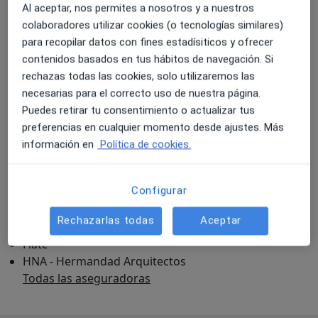
Al aceptar, nos permites a nosotros y a nuestros
colaboradores utilizar cookies (o tecnologías similares)
para recopilar datos con fines estadísiticos y ofrecer
Ampliar
contenidos basados en tus hábitos de navegación. Si
rechazas todas las cookies, solo utilizaremos las
necesarias para el correcto uso de nuestra página.
Centro de Rehatilitación Premier
Puedes retirar tu consentimiento o actualizar tus
Avenida de Viñuelas 20-22, Tres Cantos 28760
preferencias en cualquier momento desde ajustes. Más
Aseguradoras
información en
Política de cookies.
Adeslas
Axa
Configurar
Cigna Healthcare España
DKV Seguros
Rechazarlas todas
Aceptar
Divina Seguros
Fiatc
HNA - Hermandad Arquitectos
Todas las aseguradoras