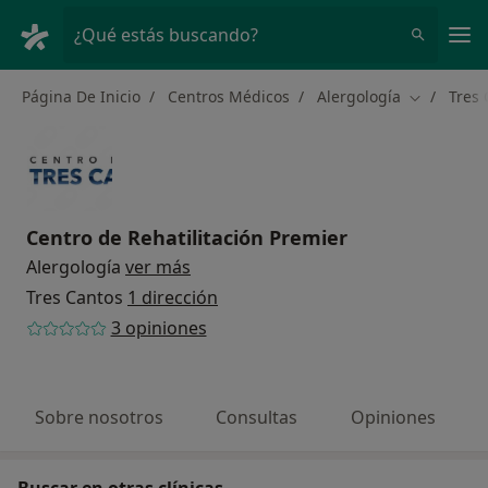
Men
¿Qué estás buscando?
Página De Inicio
Centros Médicos
Alergología
Tres 
Cambiar d
Centro de Rehatilitación Premier
Alergología
ver más
Tres Cantos
1 dirección
3 opiniones
Sobre nosotros
Consultas
Opiniones
Buscar en otras clínicas