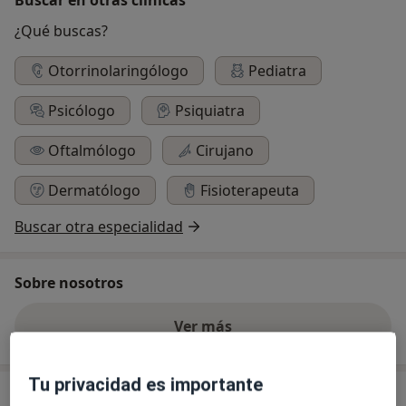
¿Qué buscas?
Otorrinolaringólogo
Pediatra
Psicólogo
Psiquiatra
Oftalmólogo
Cirujano
Dermatólogo
Fisioterapeuta
Buscar otra especialidad
Sobre nosotros
Ver más
Tu privacidad es importante
Consulta