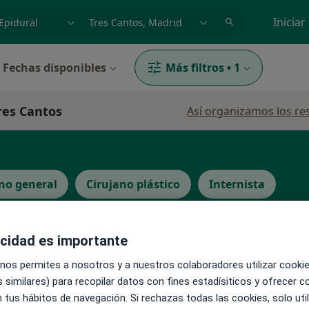
dad, enfermedad o nombre
p. ej. Madrid
Iniciar
Fechas disponibles
Más filtros
•
1
res Cantos
Así organizamos los re
no general
Cirujano plástico
Internista
acidad es importante
 nos permites a nosotros y a nuestros colaboradores utilizar cooki
Esta dirección no tiene calendario onli
s
 similares) para recopilar datos con fines estadísiticos y ofrecer 
Ver direcciones con calendario online
 tus hábitos de navegación. Si rechazas todas las cookies, solo uti