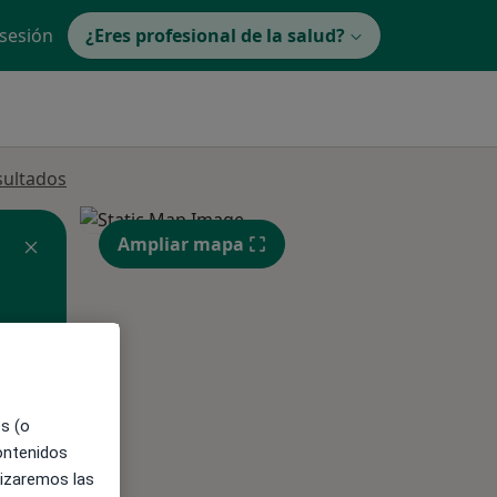
 sesión
¿Eres profesional de la salud?
sultados
Ampliar mapa
es (o
ne.
contenidos
lizaremos las