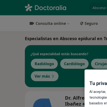
especiali
Consulta online
Seguro
Especialistas en Absceso epidural en T
¿Qué especialidad estás buscando?
Radiólogo
Cardiólogo
Ciruja
Ver más
Tu priv
Al aceptar,
Dr. Alfredo Cueva
tecnologías
Ibañez
basados en