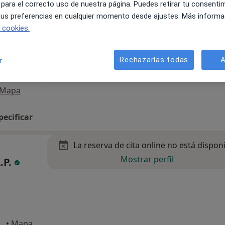
 para el correcto uso de nuestra página. Puedes retirar tu consenti
 tus preferencias en cualquier momento desde ajustes. Más informa
e cookies.
Rechazarlas todas
A
3
r
Mapa
pecificar
La reserva de cita online no está dispon
Mostrar perfil
.P.
, 44 local A, Tres Cantos
•
Mapa