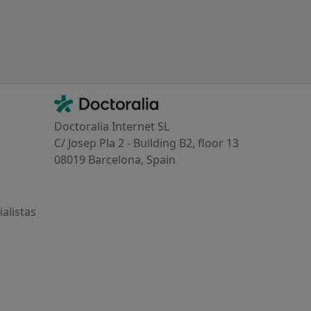
Contacto
Doctoralia - Página de inicio
Doctoralia Internet SL
C/ Josep Pla 2 - Building B2, floor 13
08019 Barcelona, Spain
alistas