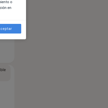
miento o
ción en
ceptar
ible