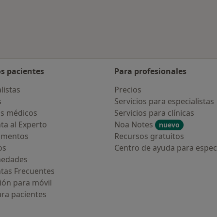
os pacientes
Para profesionales
listas
Precios
s
Servicios para especialistas
s médicos
Servicios para clínicas
ta al Experto
Noa Notes
nuevo
amentos
Recursos gratuitos
os
Centro de ayuda para especi
medades
tas Frecuentes
ión para móvil
ara pacientes