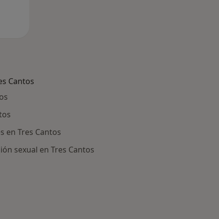
es Cantos
tos
tos
s en Tres Cantos
ón sexual en Tres Cantos
ía: Otras enfermedades en Tres Cantos