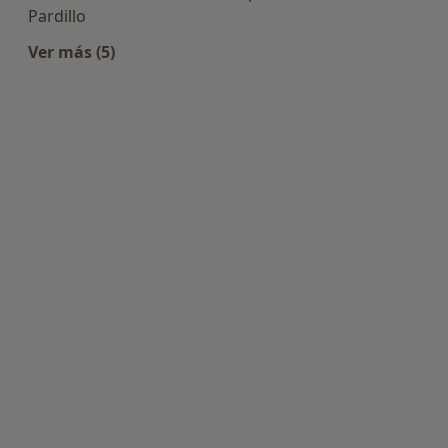
Pardillo
Ver más (5)
Más en esta categoría: Centros de Fisioterapia c