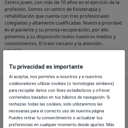
Centro joven, con más de 10 años en el ejercicio de la
profesión. Somos un centro de fisioterapia y
rehabilitación que cuenta con tres profesionales
colegiadas y altamente cualificadas. Nuestra prioridad
es el paciente y su pronta recuperación, por ello
ponemos a su disposición todos nuestros medios y
conocimientos. El trato cercano y la atención
Acerca de nosotros
individualizada son nuestra seña de identidad.
ver más
Ver más
Tu privacidad es importante
Al aceptar, nos permites a nosotros y a nuestros
colaboradores utilizar cookies (o tecnologías similares)
Servicios
para recopilar datos con fines estadísiticos y ofrecer
contenidos basados en tus hábitos de navegación. Si
rechazas todas las cookies, solo utilizaremos las
Sesión fisioterapia neurológica
necesarias para el correcto uso de nuestra página.
Puedes retirar tu consentimiento o actualizar tus
Visita Fisioterapia
preferencias en cualquier momento desde ajustes. Más