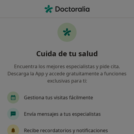
Men
Fisioterapia • Vecindario, Las Palmas
Filtros
• 1
Seguro
Mapa
Centros médicos de Fisioterapia en
Cuida de tu salud
Vecindario
Así organizamos los resultados
Encuentra los mejores especialistas y pide cita.
Descarga la App y accede gratuitamente a funciones
exclusivas para ti:
¿Cuál es tu compañía aseguradora?
Gestiona tus visitas fácilmente
Envía mensajes a tus especialistas
Recibe recordatorios y notificaciones