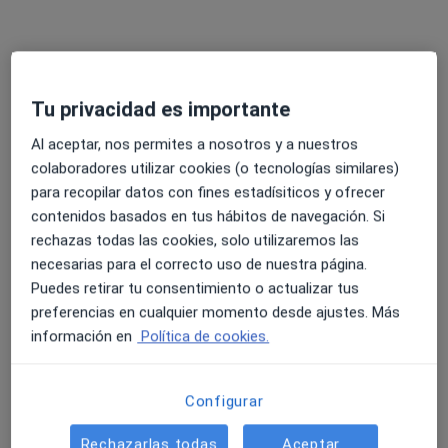
C/ Senador Castillo Olivares, 14, local 3, Las Palmas de Gran Canaria
•
Mapa
Centro Multidisciplinar Munay
Primera visita fisioterapia
45 €
Mostrar más servicios
Tu privacidad es importante
Al aceptar, nos permites a nosotros y a nuestros
colaboradores utilizar cookies (o tecnologías similares)
Valeria Sofía Bonzi
Fisioterapeuta
para recopilar datos con fines estadísiticos y ofrecer
contenidos basados en tus hábitos de navegación. Si
Ningún profesional de este centro tiene citas disponibles
rechazas todas las cookies, solo utilizaremos las
necesarias para el correcto uso de nuestra página.
Mostrar perfil
Puedes retirar tu consentimiento o actualizar tus
preferencias en cualquier momento desde ajustes. Más
información en
Política de cookies.
Configurar
Rechazarlas todas
Aceptar