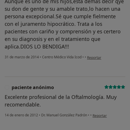
Aunque es uno de mis hijos,está demás decir qye
su don de gente y su amable trato,lo hacen una
persona excepcional.Sé que cumple fielmente
con el juramento hipocrático. Trata a los
pacientes con cariño y comprensión y es certero
en su diagnosis y en el tratamiento que
aplica.DIOS LO BENDIGA!!!
en opinión del usuario usu
31 de marzo de 2014
•
Centro Médico Vida Icod
•
•
Reportar
paciente anónimo
P
Excelente profesional de la Oftalmología. Muy
recomendable.
en opinión del usuario
14 de enero de 2012
•
Dr. Manuel González Padrón
•
•
Reportar