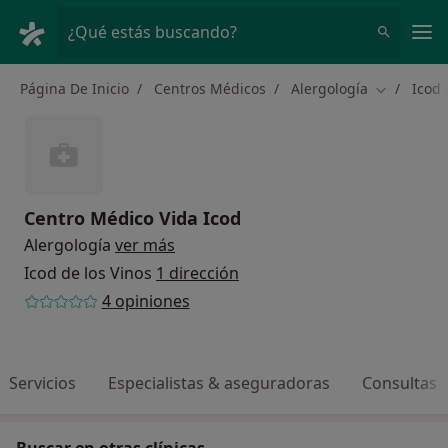
Men
¿Qué estás buscando?
Página De Inicio
Centros Médicos
Alergología
Icod 
Cambiar d
Centro Médico Vida Icod
Alergología
ver más
Icod de los Vinos
1 dirección
4 opiniones
Servicios
Especialistas & aseguradoras
Consultas
Buscar en otras clínicas