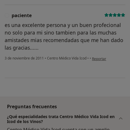
paciente
P
es una excelente persona y un buen profecional
no solo para mi sino tambien para las muchas
amistades mias recomendadas que me han dado
las gracias......
en opinión del usuario 
3 de noviembre de 2011
•
Centro Médico Vida Icod
•
•
Reportar
Preguntas frecuentes
¿Qué especialidades trata Centro Médico Vida Icod en
Icod de los Vinos?
Centro Médico Vida Icod cuenta con un amplio