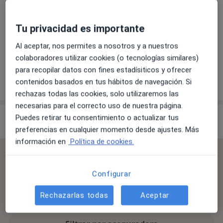
Tu privacidad es importante
Visita Medicina Familiar y Comunitaria
Al aceptar, nos permites a nosotros y a nuestros
colaboradores utilizar cookies (o tecnologías similares)
para recopilar datos con fines estadísiticos y ofrecer
contenidos basados en tus hábitos de navegación. Si
¿Cómo funcionan los precios?
rechazas todas las cookies, solo utilizaremos las
necesarias para el correcto uso de nuestra página.
Especialistas & aseguradoras
Puedes retirar tu consentimiento o actualizar tus
preferencias en cualquier momento desde ajustes. Más
información en
Política de cookies.
Se aceptan aseguradoras
La cobertura varía en función del especialista, la
Configurar
ubicación y el servicio. Confirma la cobertura en el
Rechazarlas todas
Aceptar
proceso de reserva.