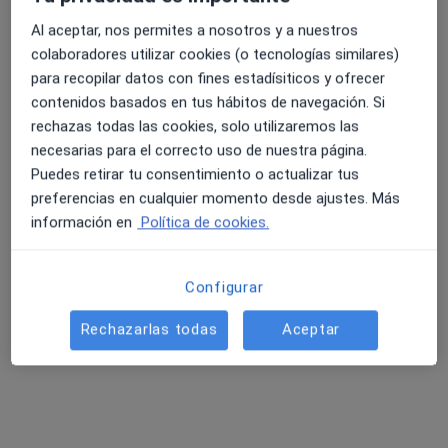
Al aceptar, nos permites a nosotros y a nuestros
Centro Médico Dragosalud
colaboradores utilizar cookies (o tecnologías similares)
·
Ver más
4.6 y 4.8 de valoración media en Google Play y Apple
Neurólogo, Cardiólogo, Cirujano general
para recopilar datos con fines estadísiticos y ofrecer
Store
contenidos basados en tus hábitos de navegación. Si
Avda. Veinticinco De Abril 22, Icod de los Vinos
•
Mapa
rechazas todas las cookies, solo utilizaremos las
Centro Médico Dragosalud
necesarias para el correcto uso de nuestra página.
Primera visita Neurología
Precio sin especificar
Puedes retirar tu consentimiento o actualizar tus
Ningún profesional de este centro tiene citas disponibles
preferencias en cualquier momento desde ajustes. Más
información en
Política de cookies.
Mostrar perfil
Configurar
Rechazarlas todas
Aceptar