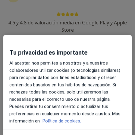
Policlinicos de Canarias, S.L.
·
Ver más
4.6 y 4.8 de valoración media en Google Play y Apple
Neurólogo, Digestólogo, Cirujano general
Store
Cl. Alfonso Trujillo, -s/n, La Orotava
•
Mapa
Policlinicos de Canarias, S.L.
Ningún profesional de este centro tiene citas disponibles
Tu privacidad es importante
Mostrar perfil
Al aceptar, nos permites a nosotros y a nuestros
colaboradores utilizar cookies (o tecnologías similares)
para recopilar datos con fines estadísiticos y ofrecer
contenidos basados en tus hábitos de navegación. Si
rechazas todas las cookies, solo utilizaremos las
necesarias para el correcto uso de nuestra página.
Puedes retirar tu consentimiento o actualizar tus
preferencias en cualquier momento desde ajustes. Más
información en
Política de cookies.
Centro Medico Tucán