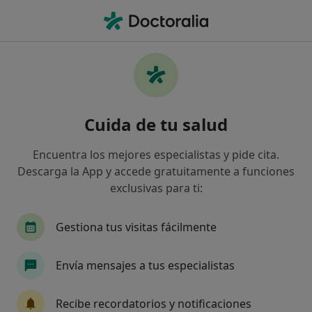
Men
Neurología • Puerto de la Cruz, Santa Cruz de Tenerife
Filtros
• 1
Seguro
Mapa
Centros médicos de Neurología en Puerto
Cuida de tu salud
de la Cruz
Así organizamos los resultados
Encuentra los mejores especialistas y pide cita.
Descarga la App y accede gratuitamente a funciones
exclusivas para ti:
¿Cuál es tu compañía aseguradora?
Gestiona tus visitas fácilmente
Envía mensajes a tus especialistas
Recibe recordatorios y notificaciones