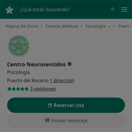
Men
¿Qué estás buscando?
Página De Inicio
Centros Médicos
Psicología
Puerto
Cambiar de 
Centro Neurosentidos
Psicología
Puerto del Rosario
1 dirección
3 opiniones
Reservar cita
Enviar mensaje