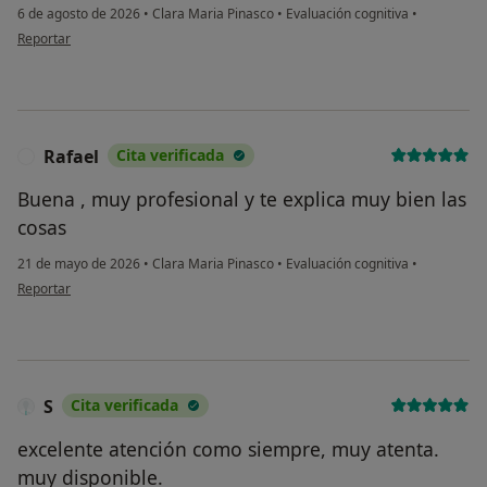
6 de agosto de 2026
•
Clara Maria Pinasco
•
Evaluación cognitiva
•
en opinión del usuario Ram,
Reportar
Rafael
Cita verificada
R
Buena , muy profesional y te explica muy bien las
cosas
21 de mayo de 2026
•
Clara Maria Pinasco
•
Evaluación cognitiva
•
en opinión del usuario Rafael
Reportar
S
Cita verificada
excelente atención como siempre, muy atenta.
muy disponible.