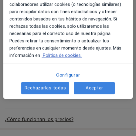
Evaluación cognitiva
Detalles
colaboradores utilizar cookies (o tecnologías similares)
para recopilar datos con fines estadísiticos y ofrecer
Reservar
contenidos basados en tus hábitos de navegación. Si
rechazas todas las cookies, solo utilizaremos las
necesarias para el correcto uso de nuestra página.
Rehabilitación Cognitiva
Puedes retirar tu consentimiento o actualizar tus
Rehabilitación Cognitiva
70 €
Detalles
preferencias en cualquier momento desde ajustes. Más
información en
Política de cookies.
Reservar
Configurar
Consulta de primera vez Online
Rechazarlas todas
Aceptar
Consulta de primera vez Online
70 €
Detalles
¿Cómo funcionan los precios?