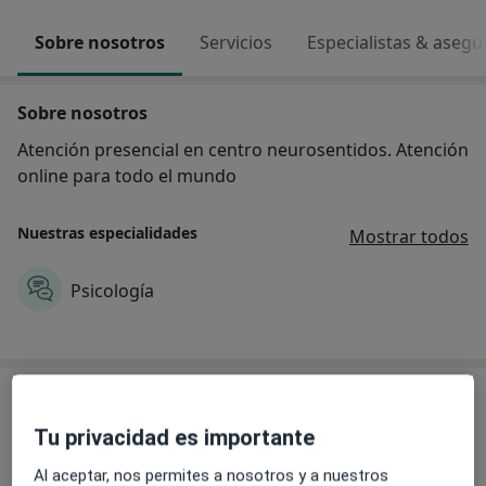
Sobre nosotros
Servicios
Especialistas & aseg
Sobre nosotros
Atención presencial en centro neurosentidos. Atención
online para todo el mundo
Nuestras especialidades
Mostrar todos
Psicología
Servicios
Tu privacidad es importante
Evaluación cognitiva
Popular
Al aceptar, nos permites a nosotros y a nuestros