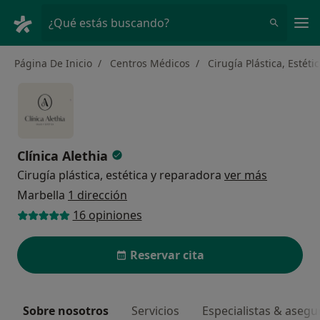
Men
¿Qué estás buscando?
Página De Inicio
Centros Médicos
Cirugía Plástica, Estét
Clínica Alethia
Cirugía plástica, estética y reparadora
ver más
Marbella
1 dirección
16 opiniones
Reservar cita
Sobre nosotros
Servicios
Especialistas & aseg