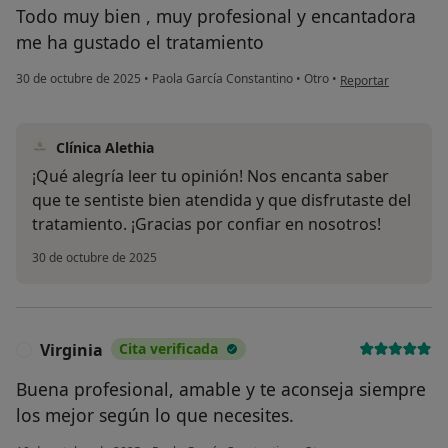
Todo muy bien , muy profesional y encantadora
me ha gustado el tratamiento
en opinión del usua
30 de octubre de 2025
•
Paola García Constantino
•
Otro
•
Reportar
Clínica Alethia
¡Qué alegría leer tu opinión! Nos encanta saber
que te sentiste bien atendida y que disfrutaste del
tratamiento. ¡Gracias por confiar en nosotros!
30 de octubre de 2025
Virginia
Cita verificada
V
Buena profesional, amable y te aconseja siempre
los mejor según lo que necesites.
en opinión del usuar