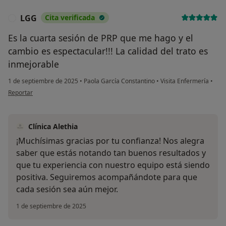
LGG
Cita verificada
L
Es la cuarta sesión de PRP que me hago y el
cambio es espectacular!!! La calidad del trato es
inmejorable
1 de septiembre de 2025
•
Paola García Constantino
•
Visita Enfermería
•
en opinión del usuario LGG
Reportar
Clínica Alethia
¡Muchísimas gracias por tu confianza! Nos alegra
saber que estás notando tan buenos resultados y
que tu experiencia con nuestro equipo está siendo
positiva. Seguiremos acompañándote para que
cada sesión sea aún mejor.
1 de septiembre de 2025