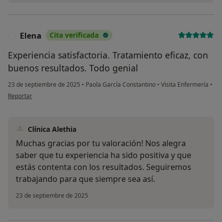
Elena
Cita verificada
E
Experiencia satisfactoria. Tratamiento eficaz, con
buenos resultados. Todo genial
¿Alguna vez has usado una app
o chatbot de IA para hablar
23 de septiembre de 2025
•
Paola García Constantino
•
Visita Enfermería
•
sobre un tema emocional o
en opinión del usuario Elena
psicológico?
Reportar
Sí, varias veces
Clínica Alethia
Sí, una vez
Muchas gracias por tu valoración! Nos alegra
saber que tu experiencia ha sido positiva y que
No, pero lo consideraría
estás contenta con los resultados. Seguiremos
No, y no confío en ello
trabajando para que siempre sea así.
23 de septiembre de 2025
Continuar