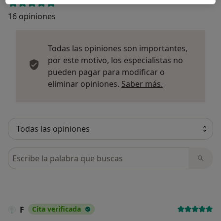
16 opiniones
Todas las opiniones son importantes,
por este motivo, los especialistas no
pueden pagar para modificar o
Más informació
eliminar opiniones.
Saber más.
Busca en opiniones
F
Cita verificada