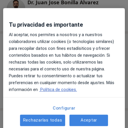
Dr. Juan Jose Bonilla Alvarez
Cirujano plástico
7 opiniones
Tu privacidad es importante
Al aceptar, nos permites a nosotros y a nuestros
Consulta
colaboradores utilizar cookies (o tecnologías similares)
para recopilar datos con fines estadísiticos y ofrecer
contenidos basados en tus hábitos de navegación. Si
rechazas todas las cookies, solo utilizaremos las
Ampliar
necesarias para el correcto uso de nuestra página.
Puedes retirar tu consentimiento o actualizar tus
preferencias en cualquier momento desde ajustes. Más
Clínica Alethia
información en
Política de cookies.
Calle Calvario 6, Marbella 29601
Configurar
Opiniones sobre los especialistas (16)
Rechazarlas todas
Aceptar