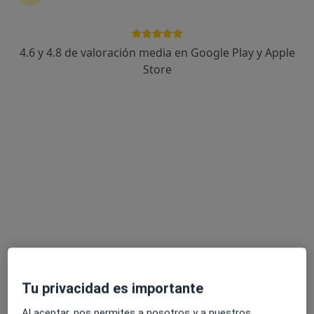
4.6 y 4.8 de valoración media en Google Play y Apple
Dr. Pietro Di Mauro
Store
Cirujano plástico, Médico estético
17 opiniones
C/ Ventura del Mar, 2, Marbella
•
Mapa
Wink Medical
Primera visita Cirugía Plástica, Estética y Reparadora
Servicio gratuito
Este especialista no ofrece reserva de cita online en esta dirección.
Pedir una cita
Tu privacidad es importante
Al aceptar, nos permites a nosotros y a nuestros