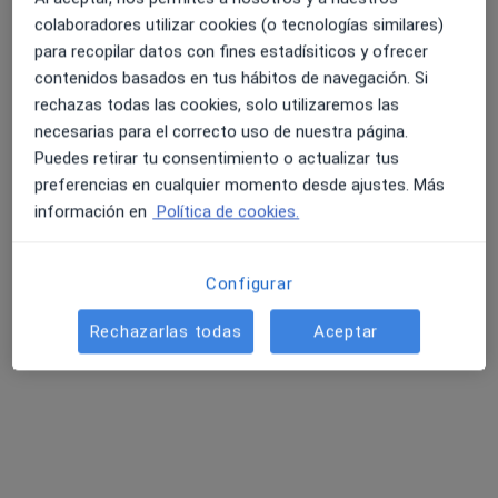
colaboradores utilizar cookies (o tecnologías similares)
para recopilar datos con fines estadísiticos y ofrecer
contenidos basados en tus hábitos de navegación. Si
Dr. Juan Martínez Gutiérrez
rechazas todas las cookies, solo utilizaremos las
·
Ver más
necesarias para el correcto uso de nuestra página.
Cirujano plástico
Puedes retirar tu consentimiento o actualizar tus
532 opiniones
preferencias en cualquier momento desde ajustes. Más
Hospital Quirón Marbella. Avenida Severo Ochoa, 22, Marbella
•
Mapa
información en
Política de cookies.
Hospital Quirón Marbella. Avenida Severo Ochoa, 22 29603 Marbella
Visita Cirugía Plástica, estética y Reparadora
Precio sin especificar
Configurar
Este especialista no ofrece reserva de cita online en esta dirección.
Rechazarlas todas
Aceptar
Pedir una cita