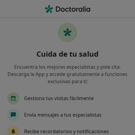
Men
Hipoplasia Mamaria • Marbella, Málaga
Filtros
• 1
Seguro
Mapa
Especialistas en Hipoplasia mamaria en
Cuida de tu salud
Marbella
Así organizamos los resultados
Encuentra los mejores especialistas y pide cita.
Descarga la App y accede gratuitamente a funciones
exclusivas para ti:
¿Qué especialidad estás buscando?
Cirujano plástico
Médico estético
Enferm
Gestiona tus visitas fácilmente
Envía mensajes a tus especialistas
Recibe recordatorios y notificaciones