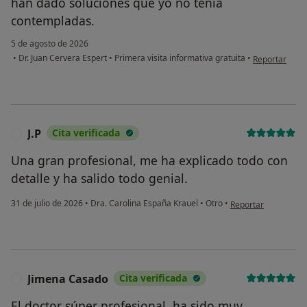
han dado soluciones que yo no tenía
contempladas.
5 de agosto de 2026
en opinión del
•
Dr. Juan Cervera Espert
•
Primera visita informativa gratuita
•
Reportar
J.P
Cita verificada
J
Una gran profesional, me ha explicado todo con
detalle y ha salido todo genial.
en opinión del usuari
31 de julio de 2026
•
Dra. Carolina España Krauel
•
Otro
•
Reportar
Jimena Casado
Cita verificada
J
El doctor súper profesional, ha sido muy