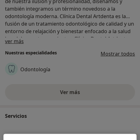
de nuestra ilusión y profesionalidad, diseñamos y
también integramos un término novedoso a la
odontología moderna. Clínica Dental Artdenta es la
fusión de un tratamiento odontológico de calidad y un
entorno de relajación y bienestar enfocado a la salud
bucal de nuestros pacientes. Clínica Dental Artdenta
Acerca de nosotros
ver más
en Valencia crea un nuevo concepto de Odontología
Nuestras especialidades
para que te sientas relajado y cómodo en tu clínica
Mostrar todos
dental de Valencia, en un ambiente confortable y con
tu equipo de especialistas dentales de confianza."
Odontología
Ver más
Servicios
Implantología de carga inmediata con cirugía