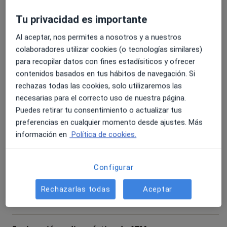
poco invasiva
Tu privacidad es importante
Implantología de carga inmedi
Servicio gratuito
Detalles
Al aceptar, nos permites a nosotros y a nuestros
Reservar
colaboradores utilizar cookies (o tecnologías similares)
para recopilar datos con fines estadísiticos y ofrecer
contenidos basados en tus hábitos de navegación. Si
Primera visita Odontología
rechazas todas las cookies, solo utilizaremos las
Primera visita Odontología
Servicio gratuito
Detalles
necesarias para el correcto uso de nuestra página.
Puedes retirar tu consentimiento o actualizar tus
Reservar
preferencias en cualquier momento desde ajustes. Más
información en
Política de cookies.
Blanqueamiento dental
Configurar
Blanqueamiento dental
Desde 300 €
Detalles
Rechazarlas todas
Aceptar
Reservar