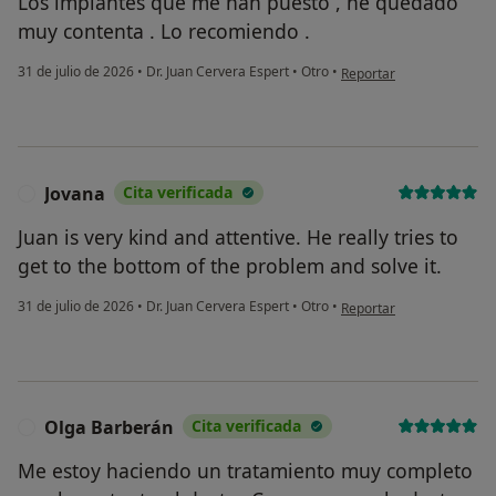
Los implantes que me han puesto , he quedado
muy contenta . Lo recomiendo .
en opinión del usuario Cr
31 de julio de 2026
•
Dr. Juan Cervera Espert
•
Otro
•
Reportar
Jovana
Cita verificada
J
Juan is very kind and attentive. He really tries to
get to the bottom of the problem and solve it.
en opinión del usuario Jo
31 de julio de 2026
•
Dr. Juan Cervera Espert
•
Otro
•
Reportar
Olga Barberán
Cita verificada
O
Me estoy haciendo un tratamiento muy completo