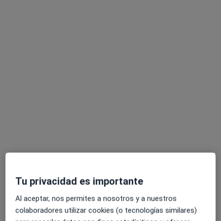
Dra. Marta Cubells Micó
·
Ver más
Dentista, Dentista infantil
89 opiniones
Calle Chile 6, Valencia
•
Mapa
Clínica Cubells - Nº1 en implantología de precisión
Primera visita Odontología
Servicio gratuito
Tu privacidad es importante
Este especialista no ofrece reserva de cita online en esta dirección.
Al aceptar, nos permites a nosotros y a nuestros
Pedir una cita
colaboradores utilizar cookies (o tecnologías similares)