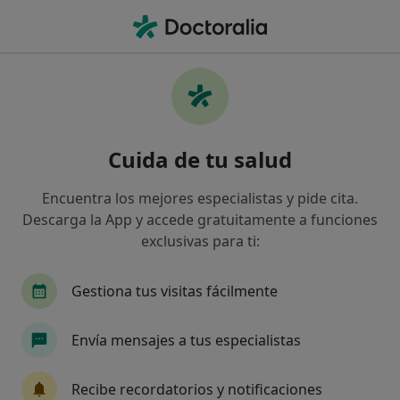
Men
Absceso Dental • Valencia, Valencia
Filtros
• 1
Seguro
Mapa
Especialistas en Absceso dental en Valencia
Cuida de tu salud
Así organizamos los resultados
Encuentra los mejores especialistas y pide cita.
Descarga la App y accede gratuitamente a funciones
¿Qué especialidad estás buscando?
exclusivas para ti:
Dentista
Dentista infantil
Cirujano oral y
Gestiona tus visitas fácilmente
Envía mensajes a tus especialistas
Recibe recordatorios y notificaciones