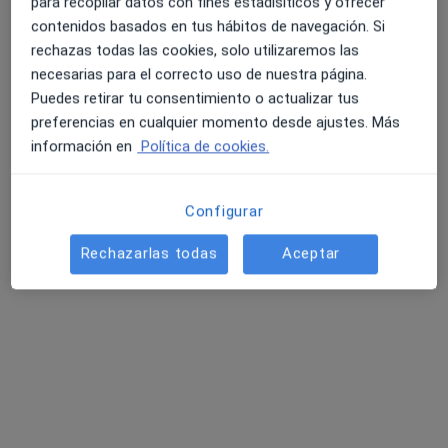
para recopilar datos con fines estadísiticos y ofrecer
contenidos basados en tus hábitos de navegación. Si
rechazas todas las cookies, solo utilizaremos las
necesarias para el correcto uso de nuestra página.
Puedes retirar tu consentimiento o actualizar tus
preferencias en cualquier momento desde ajustes. Más
información en
Política de cookies.
Dr. Tamiru Francisco Aduna
Configurar
·
Ver más
Dentista
Rechazarlas todas
Aceptar
163 opiniones
Especialista en ortodoncia invisalign
Especialista en estética dental, Carillas dentales
Profesor de Odontología Universidad CEU Madrid
Dirección
Online