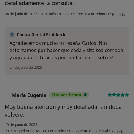
detalladamente la consulta.
en opinión de
24 de junio de 2025
•
Dra. Inés Frühbeck
•
Consulta ortodoncia
•
Reportar
Clínica Dental Frühbeck
Agradecemos mucho tu reseña Carlos. Nos
esforzamos por hacer que cada visita sea cómoda
y agradable. ¡Gracias por confiar en nosotros!
24 de junio de 2025
María Eugenia
Cita verificada
M
Muy buena atención y muy detallada, sin duda
volveré.
19 de junio de 2025
en opinión de
•
Dr. Miguel Ángel Martin Fernandez
•
Blanqueamiento dental
•
Reportar