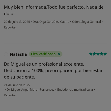
Muy bien informada.Todo fue perfecto. Nada de
dolor.
29 de julio de 2025
•
Dra. Olga González Castro
•
Odontología General
•
en opinión del usuario PILAR
Reportar
Natasha
Cita verificada
N
Dr. Miguel es un profesional excelente.
Dedicación a 100%, preocupación por bienestar
de su paciente.
24 de julio de 2025
•
Dr. Miguel Ángel Martin Fernandez
•
Endodoncia multiradicular
•
en opinión del usuario Natasha
Reportar