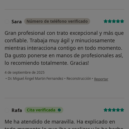
Sara
Número de teléfono verificado
S
Gran profesional con trato excepcional y más que
confiable. Trabaja muy ágil y minuciosamente
mientras interacciona contigo en todo momento.
Da gusto ponerse en manos de profesionales así,
lo recomiendo totalmente. Gracias!
4 de septiembre de 2025
en opinión del usuari
•
Dr. Miguel Ángel Martin Fernandez
•
Reconstrucción
•
Reportar
Rafa
Cita verificada
R
Me ha atendido de maravilla. Ha explicado en
todo momento lo que iba a realizar y lo ha hecho