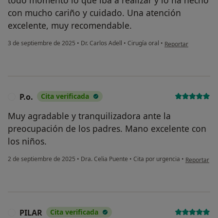
con mucho cariño y cuidado. Una atención
excelente, muy recomendable.
en opinión del usua
3 de septiembre de 2025
•
Dr. Carlos Adell
•
Cirugía oral
•
Reportar
P.o.
Cita verificada
P
Muy agradable y tranquilizadora ante la
preocupación de los padres. Mano excelente con
los niños.
en opinión d
2 de septiembre de 2025
•
Dra. Celia Puente
•
Cita por urgencia
•
Reportar
PILAR
Cita verificada
P