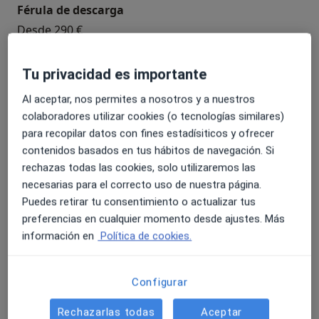
Férula de descarga
Desde 290 €
Visita de revisión
Tu privacidad es importante
Servicio gratuito
Al aceptar, nos permites a nosotros y a nuestros
colaboradores utilizar cookies (o tecnologías similares)
Visita de tratamiento
para recopilar datos con fines estadísiticos y ofrecer
Servicio gratuito
contenidos basados en tus hábitos de navegación. Si
rechazas todas las cookies, solo utilizaremos las
necesarias para el correcto uso de nuestra página.
Ortodoncia para adultos
Puedes retirar tu consentimiento o actualizar tus
Desde 3 500 €
preferencias en cualquier momento desde ajustes. Más
información en
Política de cookies.
Ortodoncia Invisalign
Desde 3 500 €
Configurar
+ 55 servicios
Rechazarlas todas
Aceptar