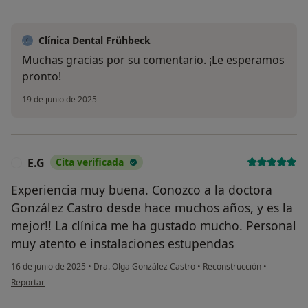
Clínica Dental Frühbeck
Muchas gracias por su comentario. ¡Le esperamos
pronto!
19 de junio de 2025
E.G
Cita verificada
E
Experiencia muy buena. Conozco a la doctora
González Castro desde hace muchos años, y es la
mejor!! La clínica me ha gustado mucho. Personal
muy atento e instalaciones estupendas
16 de junio de 2025
•
Dra. Olga González Castro
•
Reconstrucción
•
en opinión del usuario E.G
Reportar