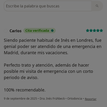
Busca en opiniones
Carlos
Cita verificada
C
Siendo paciente habitual de Inés en Londres, fue
genial poder ser atendido de una emergencia en
Madrid, durante mis vacaciones.
Perfecto trato y atención, además de hacer
posible mi visita de emergencia con un corto
periodo de aviso.
100% recomendable.
en opinión del u
9 de septiembre de 2025
•
Dra. Inés Frühbeck
•
Ortodoncia
•
Reportar