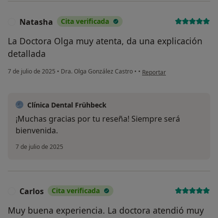
Natasha
Cita verificada
N
La Doctora Olga muy atenta, da una explicación
detallada
en opinión del usuario Nata
7 de julio de 2025
•
Dra. Olga González Castro
•
•
Reportar
Clínica Dental Frühbeck
¡Muchas gracias por tu reseña! Siempre será
bienvenida.
7 de julio de 2025
Carlos
Cita verificada
C
Muy buena experiencia. La doctora atendió muy