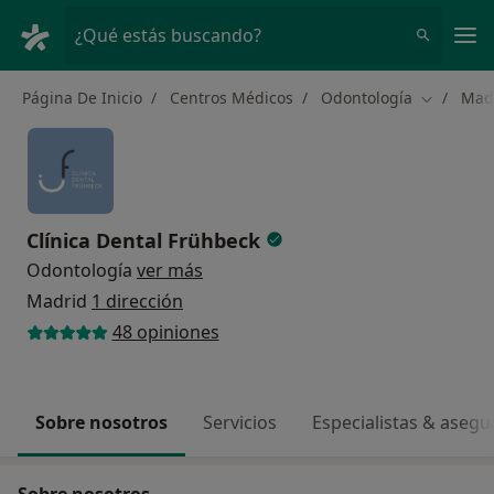
Men
¿Qué estás buscando?
Página De Inicio
Centros Médicos
Odontología
Mad
Cambiar d
Clínica Dental Frühbeck
Odontología
ver más
Madrid
1 dirección
48 opiniones
Sobre nosotros
Servicios
Especialistas & aseg
Sobre nosotros