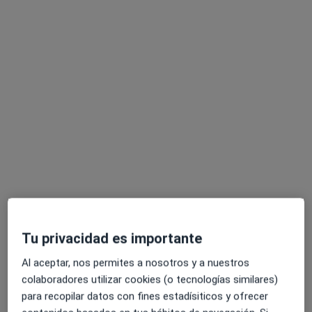
Dra. Beatriz Melinsky
·
Ver más
Dentista
100 opiniones
Ofrezco tratamientos de última generación
Especialista en Ortodoncia, Implantología
Miembro de diferentes sociedades
C. Hilarión Eslava 55, 5ª-5ª, Madrid
•
Mapa
Clínica CIOLI
Primera visita Odontología
1 €
Tu privacidad es importante
Este especialista no ofrece reserva de cita online en esta dirección.
Al aceptar, nos permites a nosotros y a nuestros
Pedir una cita
colaboradores utilizar cookies (o tecnologías similares)
para recopilar datos con fines estadísiticos y ofrecer