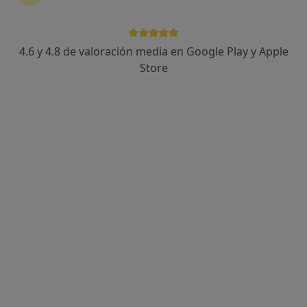
4.6 y 4.8 de valoración media en Google Play y Apple
Dra. Nuria Pey Tena-Dávila
Store
·
Ver más
Dentista, Dentista infantil
38 opiniones
Calle Alcalá 78, Madrid
•
Mapa
Centro medico janos
Primera visita Odontología
Servicio gratuito
Este especialista no ofrece reserva de cita online en esta dirección.
Pedir una cita