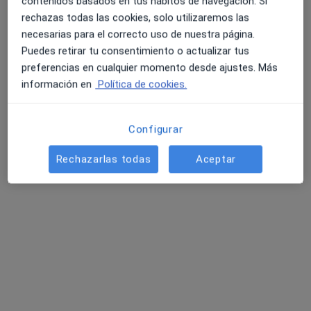
contenidos basados en tus hábitos de navegación. Si
rechazas todas las cookies, solo utilizaremos las
necesarias para el correcto uso de nuestra página.
Puedes retirar tu consentimiento o actualizar tus
preferencias en cualquier momento desde ajustes. Más
información en
Política de cookies.
Dr. Tamiru Francisco Aduna
Configurar
·
Ver más
Dentista
Rechazarlas todas
Aceptar
163 opiniones
Especialista en ortodoncia invisalign
Especialista en estética dental, Carillas dentales
Profesor de Odontología Universidad CEU Madrid
Dirección
Online
Paseo de la castellana 121,ENTRADA POSTERIOR, Madrid
•
Mapa