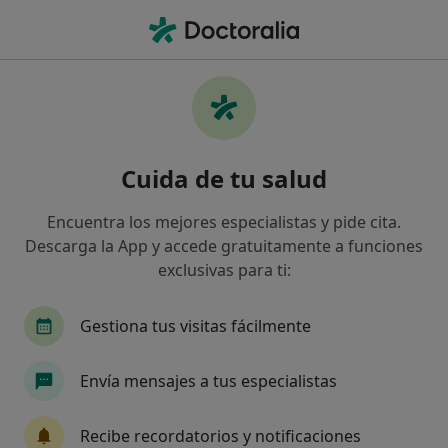
Men
Diente Roto - Fractura Dental • Madrid, Madrid
Filtros
• 1
Seguro
Mapa
Especialistas en Diente roto - Fractura
Cuida de tu salud
dental en Madrid
Así organizamos los resultados
Encuentra los mejores especialistas y pide cita.
Descarga la App y accede gratuitamente a funciones
exclusivas para ti:
¿Qué especialidad estás buscando?
Dentista
Dentista infantil
Cirujano oral y
Gestiona tus visitas fácilmente
Envía mensajes a tus especialistas
Recibe recordatorios y notificaciones