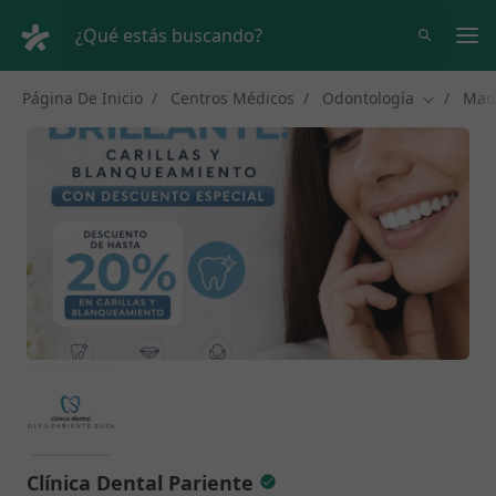
Men
¿Qué estás buscando?
Página De Inicio
Centros Médicos
Odontología
Mad
Cambiar d
Clínica Dental Pariente