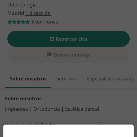
Odontología
Madrid
1 dirección
3 opiniones
Reservar cita
Enviar mensaje
Sobre nosotros
Servicios
Especialistas & aseg
Sobre nosotros
Implantes | Ortodoncia | Estética dental
Nuestras especialidades
Mostrar todos