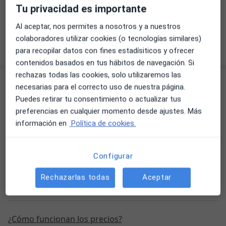
Odontología
Tu privacidad es importante
Al aceptar, nos permites a nosotros y a nuestros
colaboradores utilizar cookies (o tecnologías similares)
Ver más
para recopilar datos con fines estadísiticos y ofrecer
contenidos basados en tus hábitos de navegación. Si
rechazas todas las cookies, solo utilizaremos las
Servicios
necesarias para el correcto uso de nuestra página.
Puedes retirar tu consentimiento o actualizar tus
preferencias en cualquier momento desde ajustes. Más
Primera visita Odontología
información en
Política de cookies.
Primera visita Odontología
Servicio gratuito
Detalles
Configurar
Limpieza dental
Limpieza dental
Desde 40 €
Detalles
Rechazarlas todas
Aceptar
¿Cómo funcionan los precios?