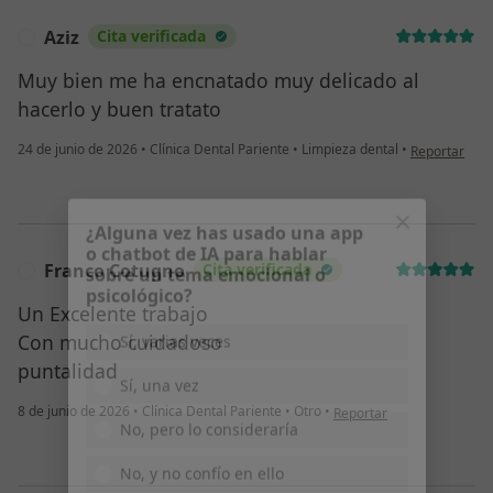
Aziz
Cita verificada
A
Muy bien me ha encnatado muy delicado al
hacerlo y buen tratato
en opinión de
24 de junio de 2026
•
Clínica Dental Pariente
•
Limpieza dental
•
Reportar
¿Alguna vez has usado una app
o chatbot de IA para hablar
sobre un tema emocional o
Franco Cotugno
Cita verificada
F
psicológico?
Un Excelente trabajo
Sí, varias veces
Con mucho cuidadoso
puntalidad
Sí, una vez
en opinión del usuario Fr
8 de junio de 2026
•
Clínica Dental Pariente
•
Otro
•
Reportar
No, pero lo consideraría
No, y no confío en ello