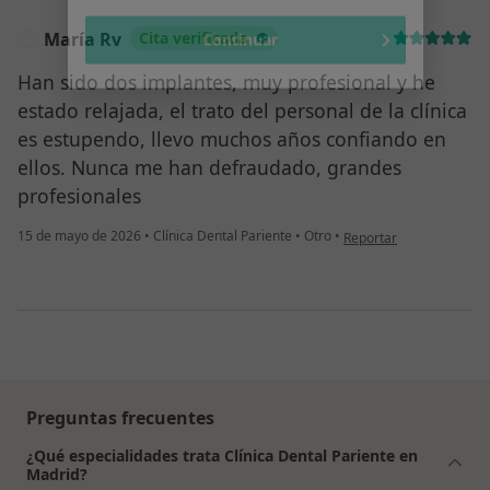
Continuar
María Rv
Cita verificada
M
Han sido dos implantes, muy profesional y he
estado relajada, el trato del personal de la clínica
es estupendo, llevo muchos años confiando en
ellos. Nunca me han defraudado, grandes
profesionales
en opinión del usuario 
15 de mayo de 2026
•
Clínica Dental Pariente
•
Otro
•
Reportar
Preguntas frecuentes
¿Qué especialidades trata Clínica Dental Pariente en
Madrid?