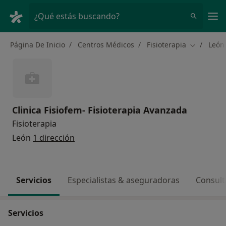
Men
¿Qué estás buscando?
Página De Inicio
Centros Médicos
Fisioterapia
León
Cambiar d
Clinica Fisiofem- Fisioterapia Avanzada
Fisioterapia
León
1 dirección
Servicios
Especialistas & aseguradoras
Consult
Servicios