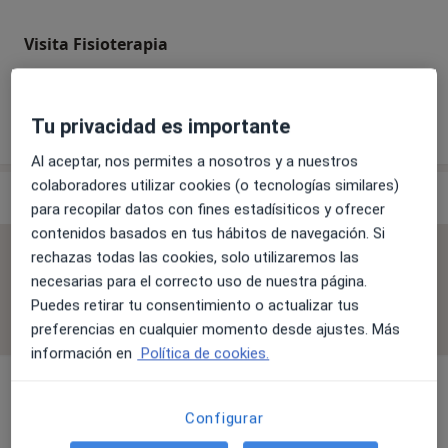
Visita Fisioterapia
Tu privacidad es importante
¿Cómo funcionan los precios?
Al aceptar, nos permites a nosotros y a nuestros
colaboradores utilizar cookies (o tecnologías similares)
Especialistas & aseguradoras
para recopilar datos con fines estadísiticos y ofrecer
contenidos basados en tus hábitos de navegación. Si
No se aceptan aseguradoras
rechazas todas las cookies, solo utilizaremos las
necesarias para el correcto uso de nuestra página.
Todos los especialistas de esta clínica solo aceptan
Puedes retirar tu consentimiento o actualizar tus
pacientes privados.
preferencias en cualquier momento desde ajustes. Más
información en
Política de cookies.
Configurar
Prof. María Curbera