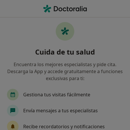
Men
Dolor Crónico • León, León
Filtros
• 1
Seguro
Mapa
Especialistas en Dolor crónico en León
Cuida de tu salud
Así organizamos los resultados
Encuentra los mejores especialistas y pide cita.
Descarga la App y accede gratuitamente a funciones
¿Qué especialidad estás buscando?
exclusivas para ti:
Psicólogo
Fisioterapeuta
Psicólogo infant
Gestiona tus visitas fácilmente
Envía mensajes a tus especialistas
Recibe recordatorios y notificaciones