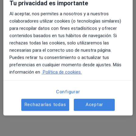
Este especialista no ofrece reserva de cita online en esta dirección.
Tu privacidad es importante
Al aceptar, nos permites a nosotros y a nuestros
Pedir una cita
colaboradores utilizar cookies (o tecnologías similares)
para recopilar datos con fines estadísiticos y ofrecer
contenidos basados en tus hábitos de navegación. Si
rechazas todas las cookies, solo utilizaremos las
necesarias para el correcto uso de nuestra página.
Puedes retirar tu consentimiento o actualizar tus
preferencias en cualquier momento desde ajustes. Más
información en
Política de cookies.
Opción de pago online
Dr. Luis Napoleón Castro Sanz
Configurar
·
Ver más
Médico general
Rechazarlas todas
Aceptar
2 opiniones
Medico salud de la mujer, familia y adulto mayor
Graduado en obstetricia y ginecologia y gestion ss