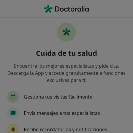
Men
Psiquiatría • León, León
Filtros
• 1
Seguro
Mapa
Centros médicos de Psiquiatría en León
Cuida de tu salud
Así organizamos los resultados
Encuentra los mejores especialistas y pide cita.
Descarga la App y accede gratuitamente a funciones
¿Cuál es tu compañía aseguradora?
exclusivas para ti:
Gestiona tus visitas fácilmente
Envía mensajes a tus especialistas
Recibe recordatorios y notificaciones