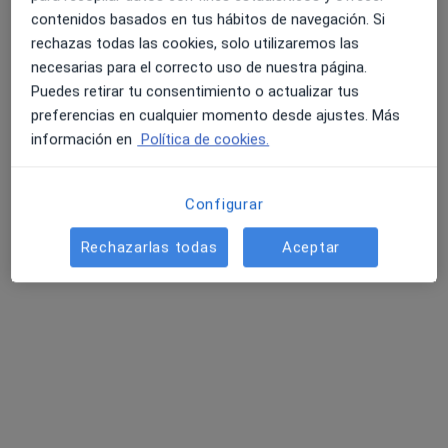
Mostrar perfil
contenidos basados en tus hábitos de navegación. Si
rechazas todas las cookies, solo utilizaremos las
necesarias para el correcto uso de nuestra página.
Puedes retirar tu consentimiento o actualizar tus
preferencias en cualquier momento desde ajustes. Más
información en
Política de cookies.
Configurar
Opción de pago online
Rechazarlas todas
Aceptar
Centro Psicológico Torguet
·
Ver más
Psiquiatra, Psicólogo, Psicólogo infantil
4320 opiniones
Ningún profesional de este centro tiene citas disponibles
Mostrar perfil