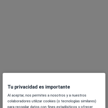
Opción de pago online
Institut Sarró Salut Mental
·
Ver más
Psiquiatra, Geriatra, Neurólogo
846 opiniones
Visitas sucesivas Psiquiatría
desde 100 €
Mostrar más servicios
Dr. Salvador Sarró
Dra. Lara Martín
Dr. Diego Palao Vidal
Psiquiatra
García
Psiquiatra
Psiquiatra
Tu privacidad es importante
Ver todos los especialistas (6)
Al aceptar, nos permites a nosotros y a nuestros
Ningún profesional de este centro tiene citas disponibles
colaboradores utilizar cookies (o tecnologías similares)
para recopilar datos con fines estadísiticos y ofrecer