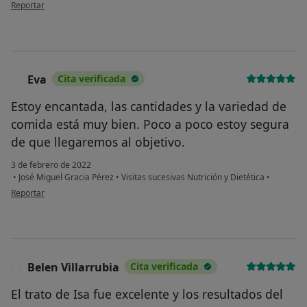
en opinión del usuario Laura
Reportar
Eva
Cita verificada
E
Estoy encantada, las cantidades y la variedad de
comida está muy bien. Poco a poco estoy segura
de que llegaremos al objetivo.
3 de febrero de 2022
•
José Miguel Gracia Pérez
•
Visitas sucesivas Nutrición y Dietética
•
en opinión del usuario Eva
Reportar
Belen Villarrubia
Cita verificada
B
El trato de Isa fue excelente y los resultados del