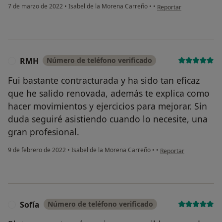
en opinión del usuario 
7 de marzo de 2022
•
Isabel de la Morena Carreño
•
•
Reportar
RMH
Número de teléfono verificado
R
Fui bastante contracturada y ha sido tan eficaz
que he salido renovada, además te explica como
hacer movimientos y ejercicios para mejorar. Sin
duda seguiré asistiendo cuando lo necesite, una
gran profesional.
¿Alguna vez has usado una app
o chatbot de IA para hablar
en opinión del usuari
9 de febrero de 2022
•
Isabel de la Morena Carreño
•
•
Reportar
sobre un tema emocional o
psicológico?
Sí, varias veces
Sofía
Número de teléfono verificado
S
Sí, una vez