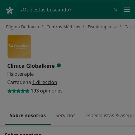
Men
¿Qué estás buscando?
Página De Inicio
Centros Médicos
Fisioterapia
Cart
Cambiar d
Clínica Globalkiné
Fisioterapia
Cartagena
1 dirección
193 opiniones
Sobre nosotros
Servicios
Especialistas & aseg
Sobre nosotros