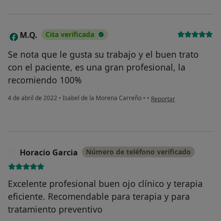
M.Q.
Cita verificada
M
Se nota que le gusta su trabajo y el buen trato
con el paciente, es una gran profesional, la
recomiendo 100%
en opinión del usuario M.
4 de abril de 2022
•
Isabel de la Morena Carreño
•
•
Reportar
Horacio Garcia
Número de teléfono verificado
H
Excelente profesional buen ojo clínico y terapia
eficiente. Recomendable para terapia y para
tratamiento preventivo