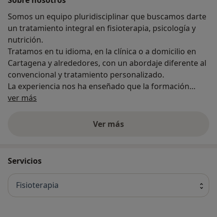
Somos un equipo pluridisciplinar que buscamos darte
un tratamiento integral en fisioterapia, psicología y
nutrición.
Tratamos en tu idioma, en la clínica o a domicilio en
Cartagena y alrededores, con un abordaje diferente al
convencional y tratamiento personalizado.
La experiencia nos ha enseñado que la formación
Acerca de nosotros
continuada es imprescindible para poder realizar un
ver más
tratamiento personalizado en función de su patología
y/o morfología.
Ver más
En el caso de la fisioterapia, la duración de las sesiones
varían de 45 minutos a una hora y siempre con la
Servicios
presencia del fisioterapeuta a su lado y en su
domicilio, con trabajo de tipo manual y/o con la
Fisioterapia
participación activa por parte del paciente. No usamos
ningún tipo de máquinas o aparato.Nuestras Técnicas
En Globalkiné, Fisioterapia en Cartagena, somo