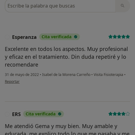
Busca en opiniones
Esperanza
Cita verificada
E
Excelente en todos los aspectos. Muy profesional
y eficaz en el tratamiento. Din duda repetiré y lo
recomendare
31 de mayo de 2022
•
Isabel de la Morena Carreño
•
Visita Fisioterapia
•
en opinión del usuario Esperanza
Reportar
ERS
Cita verificada
E
Me atendió Gema y muy bien. Muy amable y
educada, me explico todo lo que me pasaba y me