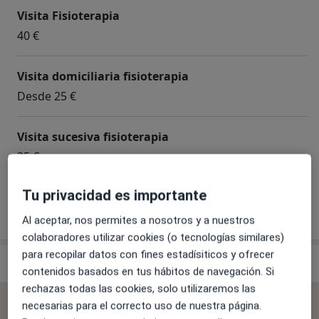
expertos en Clases de Pilates, Método Mézières,
Visita Fisioterapia
Terapia Manual Funcional y Punción Seca.
40 €
En nuestra web puedes ver en que consiste cada
Visita domiciliaria fisioterapia
técnica, pero si tienes cualquier duda puedes
Desde 25 €
contactar con nosotros sin compromiso y estaremos
encantados de atenderte.
Visita sucesiva fisioterapia
35 €
Tu privacidad es importante
¿Cómo funcionan los precios?
Al aceptar, nos permites a nosotros y a nuestros
colaboradores utilizar cookies (o tecnologías similares)
para recopilar datos con fines estadísiticos y ofrecer
Especialistas & aseguradoras
contenidos basados en tus hábitos de navegación. Si
rechazas todas las cookies, solo utilizaremos las
No se aceptan aseguradoras
necesarias para el correcto uso de nuestra página.