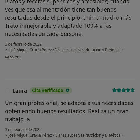
Platos y recetas súper ricos y accesibles; cuando
No, pero lo consideraría
ves que esa alimentación tiene tan buenos
No, y no confío en ello
resultados desde el principio, anima mucho más.
Trato inmejorable y adaptado 100% a las
Continuar
necesidades de cada persona.
3 de febrero de 2022
•
José Miguel Gracia Pérez
•
Visitas sucesivas Nutrición y Dietética
•
en opinión del usuario Sofía
Reportar
Laura
Cita verificada
L
Un gran profesional, se adapta a tus necesidades
obteniendo buenos resultados. Realiza un gran
trabajo.la
3 de febrero de 2022
•
José Miguel Gracia Pérez
•
Visitas sucesivas Nutrición y Dietética
•