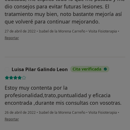
dio consejos para evitar futuras lesiones. El
tratamiento muy bien, noto bastante mejoría así
que volveré para continuar mejorando.
27 de abril de 2022
•
Isabel de la Morena Carreño
•
Visita Fisioterapia
•
en opinión del usuario ERS
Reportar
Luisa Pilar Galindo Leon
Cita verificada
L
Estoy muy contenta por la
profesionalidad,trato,puntualidad y eficacia
encontrada ,durante mis consultas con vosotras.
26 de abril de 2022
•
Isabel de la Morena Carreño
•
Visita Fisioterapia
•
en opinión del usuario Luisa Pilar Galindo Leon
Reportar