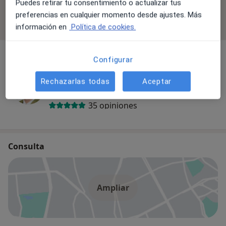
Puedes retirar tu consentimiento o actualizar tus
Todos los especialistas de esta clínica solo aceptan
preferencias en cualquier momento desde ajustes. Más
pacientes privados.
información en
Política de cookies.
Configurar
José Miguel Gracia Pérez
Rechazarlas todas
Aceptar
Dietista Nutricionista
35 opiniones
Consulta
Ampliar