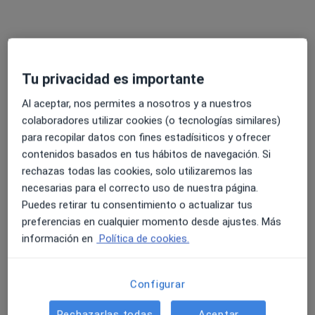
Tu privacidad es importante
Álvaro Cerezuela Sánchez
Al aceptar, nos permites a nosotros y a nuestros
·
Ver más
Fisioterapeuta, Osteópata
colaboradores utilizar cookies (o tecnologías similares)
113 opiniones
para recopilar datos con fines estadísiticos y ofrecer
contenidos basados en tus hábitos de navegación. Si
Dirección 1
Dirección 2
rechazas todas las cookies, solo utilizaremos las
necesarias para el correcto uso de nuestra página.
Puedes retirar tu consentimiento o actualizar tus
C/ Alfonso X el Sabio, 7, Cartagena
•
Mapa
preferencias en cualquier momento desde ajustes. Más
Instituto Clínico Andreo
información en
Política de cookies.
Visita Fisioterapia
45 €
Este especialista no ofrece reserva de cita online en esta dirección.
Configurar
Pedir una cita
Rechazarlas todas
Aceptar