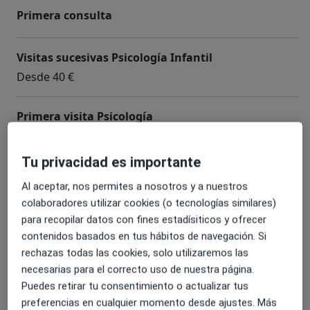
Específico del Lenguaje (TEL), trastorno del Espectro
Primera consulta
Autista (TEA), alteraciones del habla, alteraciones de la
voz, deglución atípica y disfagia, afasia, disartria,
Visitas sucesivas Psicología Infantil
implementación de Sistemas Alternativos o
Desde 40 €
Aumentativos de la Comunicación (SAAC).
Por otra parte, nuestro centro Kaptain se encuentra
Primera visita Psicología
enfocado a pacientes en etapas más tempranas como
Desde 40 €
son la infancia y la adolescencia. Las profesionales que
Tu privacidad es importante
llevan a cabo su labor se especializan:
Sesión psicología presencial
Al aceptar, nos permites a nosotros y a nuestros
50 €
Desde el ámbito de la psicología: psicoeducación,
colaboradores utilizar cookies (o tecnologías similares)
gestión de las emociones y
para recopilar datos con fines estadísiticos y ofrecer
estrés, abordaje de problemas de conducta,
Visitas sucesivas Psicología
contenidos basados en tus hábitos de navegación. Si
problemas de autoestima, ansiedad, adicciones,
Desde 40 €
rechazas todas las cookies, solo utilizaremos las
potenciación de las
necesarias para el correcto uso de nuestra página.
capacidades, entrenamiento en habilidades sociales y
+ 3 servicios
Puedes retirar tu consentimiento o actualizar tus
orientación educativa para padres.
preferencias en cualquier momento desde ajustes. Más