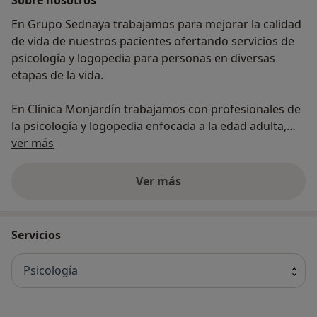
En Grupo Sednaya trabajamos para mejorar la calidad
de vida de nuestros pacientes ofertando servicios de
psicología y logopedia para personas en diversas
etapas de la vida.
En Clínica Monjardín trabajamos con profesionales de
la psicología y logopedia enfocada a la edad adulta,
Acerca de nosotros
estando especializados en diversas áreas de
ver más
intervención.
Ver más
Desde el ámbito de la psicología: Ansiedad, trastornos
del estado de ánimo, fobias, gestión de las emociones
y estrés, autoestima y autoaceptación, obsesiones y
Servicios
compulsiones, duelo patológico, habilidades sociales y
control de los impulsos.
Psicología
Desde el ámbito de la logopedia: Trastornos de la
lectoescritura (dislexia, disgrafía...), trastorno