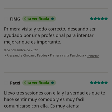
FJMG
Cita verificada
F
Primera visita y todo correcto, deseando ser
ayudado por una profesional para intentar
mejorar que es importante.
9 de noviembre de 2022
en opinión del us
•
Alessandra Chocarro Peddes
•
Primera visita Psicología
•
Reportar
Patxi
Cita verificada
P
Llevo tres sesiones con ella y la verdad es que te
hace sentir muy cómodo y es muy fácil
comunicarse con ella. Es muy atenta