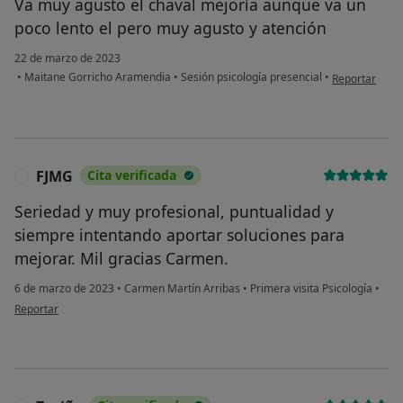
Va muy agusto el chaval mejoría aunque va un
poco lento el pero muy agusto y atención
22 de marzo de 2023
en opinión del
•
Maitane Gorricho Aramendia
•
Sesión psicología presencial
•
Reportar
FJMG
Cita verificada
F
Seriedad y muy profesional, puntualidad y
siempre intentando aportar soluciones para
mejorar. Mil gracias Carmen.
6 de marzo de 2023
•
Carmen Martín Arribas
•
Primera visita Psicología
•
en opinión del usuario FJMG
Reportar