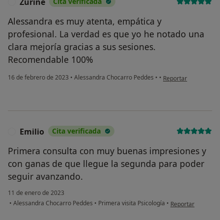
Zuriñe
Cita verificada
Z
Alessandra es muy atenta, empática y
profesional. La verdad es que yo he notado una
clara mejoría gracias a sus sesiones.
Recomendable 100%
en opinión del usuar
16 de febrero de 2023
•
Alessandra Chocarro Peddes
•
•
Reportar
Emilio
Cita verificada
E
Primera consulta con muy buenas impresiones y
con ganas de que llegue la segunda para poder
seguir avanzando.
11 de enero de 2023
en opinión del usu
•
Alessandra Chocarro Peddes
•
Primera visita Psicología
•
Reportar