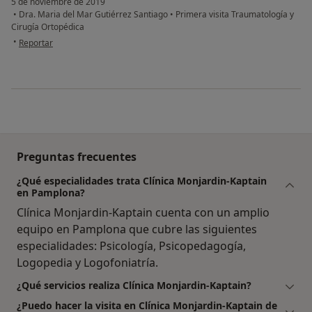
5 de noviembre de 2019
•
Dra. Maria del Mar Gutiérrez Santiago
•
Primera visita Traumatología y
Cirugía Ortopédica
en opinión del usuario Miguel Angel Eraso Gorri
•
Reportar
Preguntas frecuentes
¿Qué especialidades trata Clínica Monjardin-Kaptain
en Pamplona?
Clínica Monjardin-Kaptain cuenta con un amplio
equipo en Pamplona que cubre las siguientes
especialidades: Psicología, Psicopedagogía,
Logopedia y Logofoniatría.
¿Qué servicios realiza Clínica Monjardin-Kaptain?
¿Puedo hacer la visita en Clínica Monjardin-Kaptain de