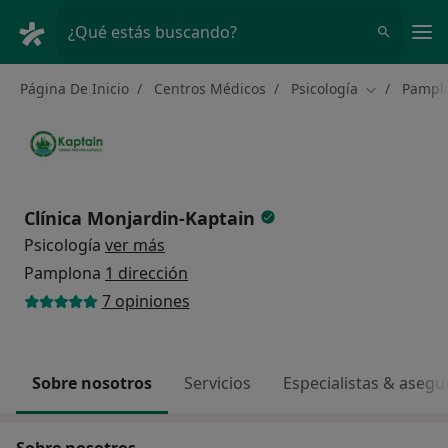
Men
¿Qué estás buscando?
Página De Inicio
Centros Médicos
Psicología
Pampl
Cambiar de 
Clínica Monjardin-Kaptain
Psicología
ver más
Pamplona
1 dirección
7 opiniones
Sobre nosotros
Servicios
Especialistas & aseg
Sobre nosotros