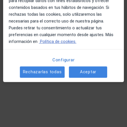
para recopilar datos con fines estadísiticos y ofrecer
contenidos basados en tus hábitos de navegación. Si
Primera visita Psicología
60 €
rechazas todas las cookies, solo utilizaremos las
Este especialista no ofrece reserva de cita online en esta dirección.
necesarias para el correcto uso de nuestra página.
Puedes retirar tu consentimiento o actualizar tus
Pedir una cita
preferencias en cualquier momento desde ajustes. Más
información en
Política de cookies.
Configurar
Rechazarlas todas
Aceptar
Opción de pago online
Ainhoa Munárriz Zúñiga
·
Ver más
Psicóloga
7 opiniones