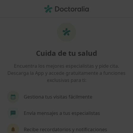
Men
Agresividad • Pamplona, Navarra
Filtros
• 1
Mapa
Especialistas en Agresividad en Pamplona
Cuida de tu salud
Así organizamos los resultados
Encuentra los mejores especialistas y pide cita.
Descarga la App y accede gratuitamente a funciones
¿Qué especialidad estás buscando?
exclusivas para ti:
Psicólogo
Psicólogo infantil
Fisioterapeu
Gestiona tus visitas fácilmente
Envía mensajes a tus especialistas
Recibe recordatorios y notificaciones