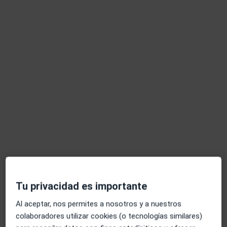
Pedir una cita
Opción de pago online
Arantxa Zarranz Ozcariz
·
Ver más
Psicóloga
42 opiniones
Dirección
Online
Tu privacidad es importante
Al aceptar, nos permites a nosotros y a nuestros
Calle Mutilva Alta, 3, Pamplona
•
Mapa
colaboradores utilizar cookies (o tecnologías similares)
Consulta Privada Arantxa Zarranz Ozcariz