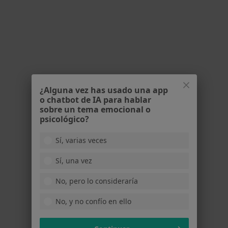
Calle Pico de Ori, Pamplona
•
Mapa
Patricia Yoldi Psicología
Primera visita Psicología
desde 50 €
Este especialista no ofrece reserva de cita online en esta dirección.
Pedir una cita
¿Alguna vez has usado una app
o chatbot de IA para hablar
sobre un tema emocional o
psicológico?
Sí, varias veces
Sí, una vez
No, pero lo consideraría
No, y no confío en ello
Mónica Huarte Golebiowska
·
Ver más
Psicólogo