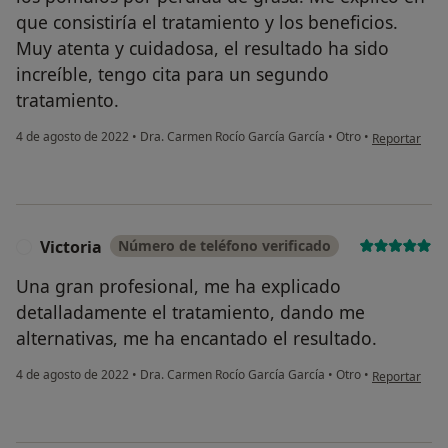
que consistiría el tratamiento y los beneficios.
Muy atenta y cuidadosa, el resultado ha sido
increíble, tengo cita para un segundo
tratamiento.
en opinión de
4 de agosto de 2022
•
Dra. Carmen Rocío García García
•
Otro
•
Reportar
Victoria
Número de teléfono verificado
V
Una gran profesional, me ha explicado
detalladamente el tratamiento, dando me
alternativas, me ha encantado el resultado.
en opinión del
4 de agosto de 2022
•
Dra. Carmen Rocío García García
•
Otro
•
Reportar