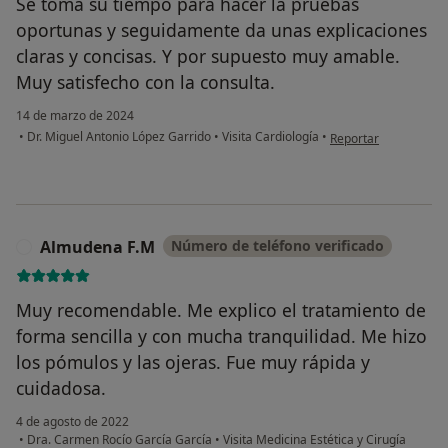
Se toma su tiempo para hacer la pruebas
oportunas y seguidamente da unas explicaciones
claras y concisas. Y por supuesto muy amable.
Muy satisfecho con la consulta.
14 de marzo de 2024
en opinión del usuari
•
Dr. Miguel Antonio López Garrido
•
Visita Cardiología
•
Reportar
Almudena F.M
Número de teléfono verificado
A
Muy recomendable. Me explico el tratamiento de
forma sencilla y con mucha tranquilidad. Me hizo
los pómulos y las ojeras. Fue muy rápida y
cuidadosa.
4 de agosto de 2022
•
Dra. Carmen Rocío García García
•
Visita Medicina Estética y Cirugía