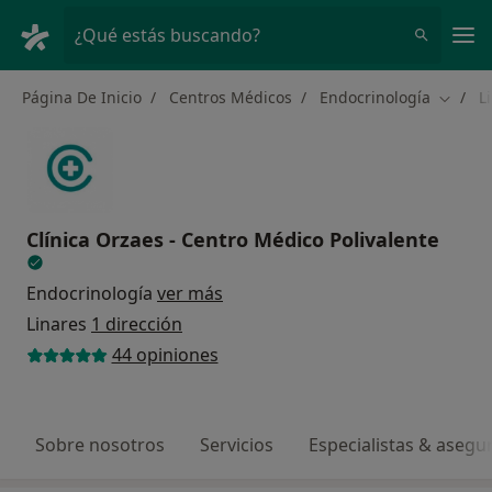
Men
¿Qué estás buscando?
Página De Inicio
Centros Médicos
Endocrinología
L
Cambia
Clínica Orzaes - Centro Médico Polivalente
Endocrinología
ver más
Linares
1 dirección
44 opiniones
Sobre nosotros
Servicios
Especialistas & asegu