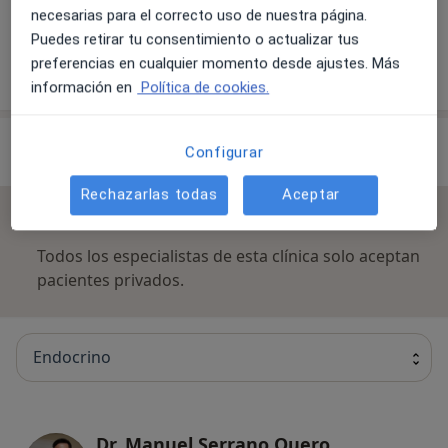
necesarias para el correcto uso de nuestra página.
Puedes retirar tu consentimiento o actualizar tus
preferencias en cualquier momento desde ajustes. Más
¿Cómo funcionan los precios?
información en
Política de cookies.
Especialistas & aseguradoras
Configurar
Rechazarlas todas
Aceptar
No se aceptan aseguradoras
Todos los especialistas de esta clínica solo aceptan
pacientes privados.
Endocrino
Dr. Manuel Serrano Quero