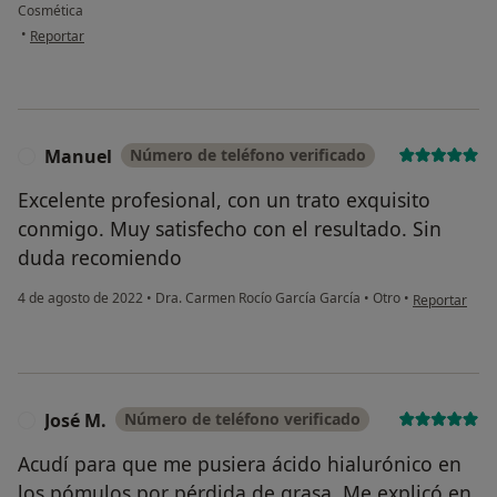
Cosmética
en opinión del usuario Almudena F.M
•
Reportar
Manuel
Número de teléfono verificado
M
Excelente profesional, con un trato exquisito
conmigo. Muy satisfecho con el resultado. Sin
duda recomiendo
en opinión de
4 de agosto de 2022
•
Dra. Carmen Rocío García García
•
Otro
•
Reportar
José M.
Número de teléfono verificado
J
Acudí para que me pusiera ácido hialurónico en
los pómulos por pérdida de grasa. Me explicó en