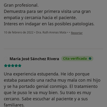
Gran profesional.
Demuestra para ser primera visita una gran
empatia y cercania hacia el paciente.
Interes en indagar en las posibles patologias.
en opinión del usuario JP
10 de febrero de 2022
•
Dra. Ruth Arenas Mata
•
•
Reportar
María José Sánchez Rivera
Cita verificada
M
Una experiencia estupenda. He ido porque
estaba pasando una racha muy mala con mi hijo
y se ha portado genial conmigo. El tratamiento
que le puso le va muy bien. Su trato es muy
cercano. Sabe escuchar al paciente y a sus
familiares.