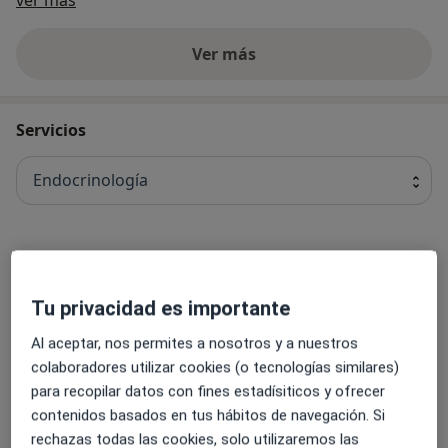
encontrará desde gestiones y personal para el servicio
de atención domiciliaria, hasta profesionales de la
Ver más
medicina general, que podrán atenderle y asesorarle.
Iremos incorporando especialidades médicas, siempre
Servicios
con profesionales al frente de las mismas, de primer
nivel.
Endocrinología
Visita Endocrinología
Desde 150 €
Tu privacidad es importante
Al aceptar, nos permites a nosotros y a nuestros
Cita de control por Endocrinología
colaboradores utilizar cookies (o tecnologías similares)
Desde 120 €
para recopilar datos con fines estadísiticos y ofrecer
contenidos basados en tus hábitos de navegación. Si
Consulta online
rechazas todas las cookies, solo utilizaremos las