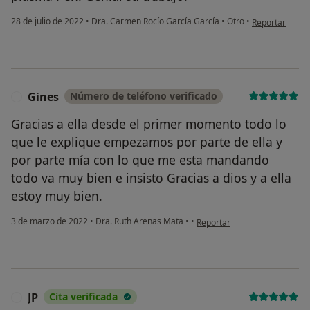
en opinión del
28 de julio de 2022
•
Dra. Carmen Rocío García García
•
Otro
•
Reportar
Gines
Número de teléfono verificado
G
Gracias a ella desde el primer momento todo lo
que le explique empezamos por parte de ella y
por parte mía con lo que me esta mandando
todo va muy bien e insisto Gracias a dios y a ella
estoy muy bien.
en opinión del usuario Gines
3 de marzo de 2022
•
Dra. Ruth Arenas Mata
•
•
Reportar
JP
Cita verificada
J